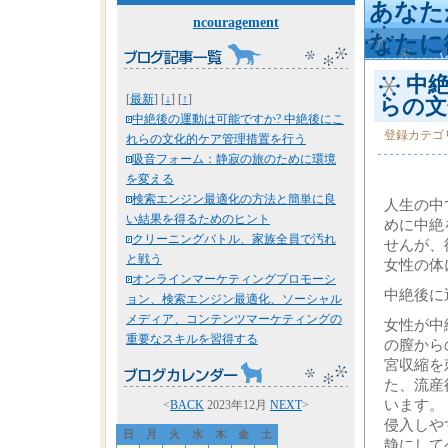
あなた
ncouragement
なたに
中絶
[
最新
] [
↓
] [
↑
]
らの文
中絶後の運動は可能ですか? 中絶後にこ
登録カテゴ
れらの文化的ケア管理措置を行う
吸音フォーム：静寂の旅のために環境
を変える
検索エンジン最適化の方法と簡単に良
人生の中
い結果を得るためのヒント
めに中絶
クリーニングバトル、家族全員で汚れ
せんが、
と戦う
女性の体
オンラインマーケティングプロモーシ
中絶後に
ョン、検索エンジン最適化、ソーシャル
メディア、コンテンツマーケティングの
女性が中
重要なスキルを習得する
の膣から
宮収縮を
た、流産
います。
<
BACK
2023年12月
NEXT
>
侵入しや
日
月
火
水
木
金
土
静にして