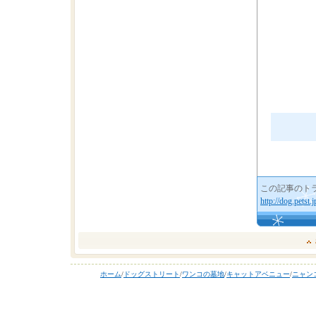
この記事のトラ
http://dog.pets
ホーム
/
ドッグストリート
/
ワンコの墓地
/
キャットアベニュー
/
ニャン