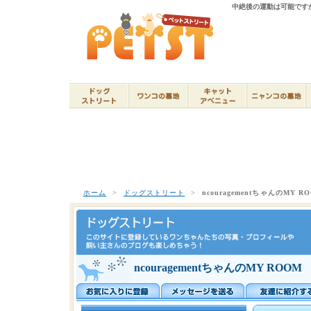
中絶後の運動は可能ですか? 
ホーム
>
ドッグストリート
>
ncouragementちゃんのMY R
ncouragementちゃんのMY ROOM