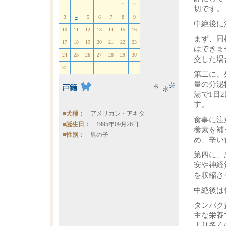
1
2
切です。
3
4
5
6
7
8
9
中絶後に
10
11
12
13
14
15
16
まず、同
17
18
19
20
21
22
23
はできま
24
25
26
27
28
29
30
交した場
31
第二に、
量の分泌
湯で1日
す。
■犬種：
アメリカン・アキタ
食事に注
■誕生日：
1995年09月26日
養素を補
■性別：
男の子
め、辛い
第四に、
安や神経
を収縮さ
中絶後は
タンパク
主な栄養
より多く