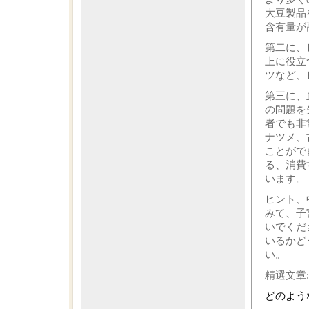
大豆製品
含有量が
第二に、
上に役立
ツなど、
第三に、
の問題を
者でも非常
ナツメ、
ことがで
る、消費
います。
ヒント、
みて、子
いでくだ
いるかど
い。
精選文章:
どのよう