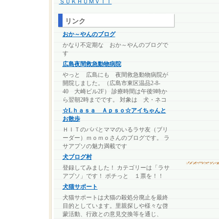
ＳＵＫＨＵＭＶＩＴ
リンク
おか～やんのブログ
かなり不定期な おか～やんのブログで
す
広島夜間救急動物病院
やっと 広島にも 夜間救急動物病院が
開院しました。（広島市東区温品2-8-
40 大崎ビル2F） 診療時間は午後9時か
ら翌朝2時までです。 対象は 犬・ネコ
☆Lｈａｓａ Ａｐｓｏ☆アイちゃんと
お散歩
ＨＩＴのパパとママのいるラサ友（ブリ
ーダー）ｍｏｍｏさんのブログです。 ラ
サアプソの魅力満載です
犬ブログ村
登録してみました！ カテゴリーは「ラサ
アプソ」です！ ポチっと １票を！！
犬猫サポート
犬猫サポートは犬猫の殺処分廃止を最終
目的としています。里親探しや様々な啓
蒙活動、行政との意見交換等を通じ、