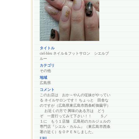
タイトル
ciel-bleu ネイル＆フットサロン シエルブ
ルー
カテゴリ
その他
地域
広島県
コメント
このお店は おか～やんの従妹がやってい
る ネイルサロンです！ ちょっと 田舎な
のですが（広島県東広島市西条町御薗宇）
お近くの方で 興味のある方は どう
ぞ 一度行ってみて下さい！！ ５／
１に もう１店舗 広島初のカルジェルの
専門店『シエル・カルム』（東広島市西条
署の近く）をＯＰＥＮしました。
URL