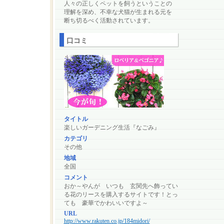
人々の正しくペットを飼うということの
理解を深め、不幸な犬猫が生まれる元を
断ち切るべく活動されています。
口コミ
タイトル
楽しいガーデニング生活『なごみ』
カテゴリ
その他
地域
全国
コメント
おか～やんが いつも 玄関先へ飾ってい
る花のリースを購入するサイトです！とっ
ても 豪華でかわいいですよ～
URL
http://www.rakuten.co.jp/184midori/