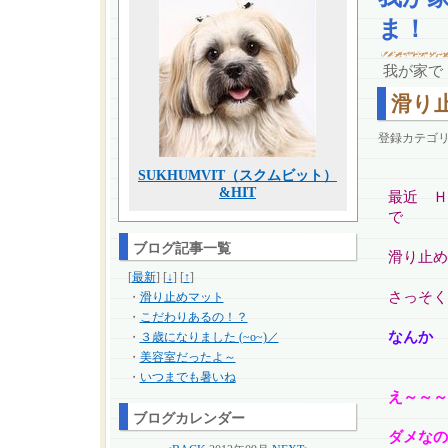
ま！
我が家で
滑り
登録カテゴ
SUKHUMVIT（スクムビット）
&HIT
最近 Ｈ
で
ブログ記事一覧
滑り止め
[
最新
] [
↓
] [
↑
]
さっそく
・
滑り止めマット
・
こだわりあるの！？
なんか 
・
３歳になりました (~o~)／
・
美容室だったよ～
・
いつまでも暑いね
え～～～
ブログカレンダー
ダメなの