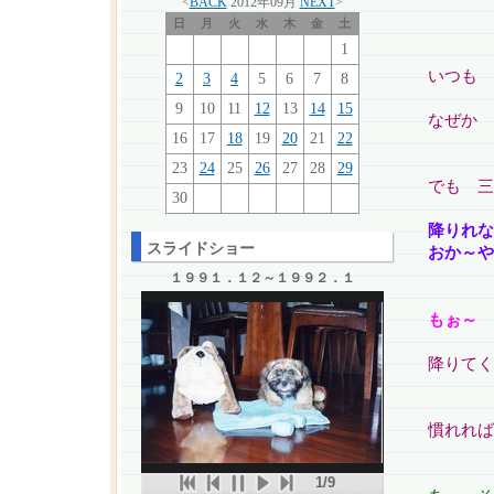
<
BACK
2012年09月
NEXT
>
日
月
火
水
木
金
土
1
いつも 
2
3
4
5
6
7
8
9
10
11
12
13
14
15
なぜか 
16
17
18
19
20
21
22
23
24
25
26
27
28
29
でも 三
30
降りれ
スライドショー
おか～や
１９９１．１２～１９９２．１
もぉ～
降りてく
慣れれば
1/9