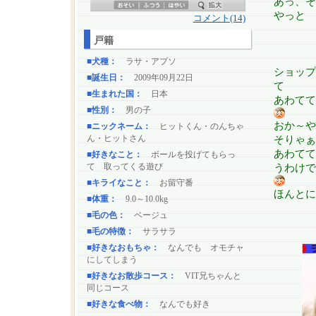
あっ、そ
やっと 
コメント(14)
戸籍
■犬種：
ラサ・アプソ
ショップ
■誕生日：
2009年09月22日
て
■生まれた国：
日本
あわて
■性別：
男の子
おか～や
■ニックネーム：
ヒットくん・のんちゃ
ん・ヒットさん
そりゃぁ
あわてて
■好きなこと：
ボールを投げてもらっ
て 取ってくる遊び
うわけで
■キライなこと：
お留守番
ほんとに
■体重：
9.0～10.0kg
■毛の色：
ベージュ
■毛の特徴：
サラサラ
■好きなおもちゃ：
なんでも オモチャ
にしてしまう
■好きなお散歩コース：
VIT兄ちゃんと
同じコース
■好きな食べ物：
なんでも好き