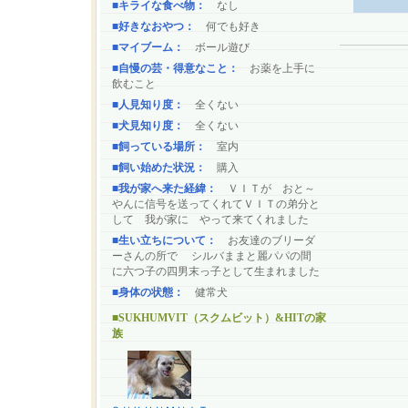
■キライな食べ物：
なし
■好きなおやつ：
何でも好き
■マイブーム：
ボール遊び
■自慢の芸・得意なこと：
お薬を上手に
飲むこと
■人見知り度：
全くない
■犬見知り度：
全くない
■飼っている場所：
室内
■飼い始めた状況：
購入
■我が家へ来た経緯：
ＶＩＴが おと～
やんに信号を送ってくれてＶＩＴの弟分と
して 我が家に やって来てくれました
■生い立ちについて：
お友達のブリーダ
ーさんの所で シルバままと麗パパの間
に六つ子の四男末っ子として生まれました
■身体の状態：
健常犬
■SUKHUMVIT（スクムビット）&HITの家
族