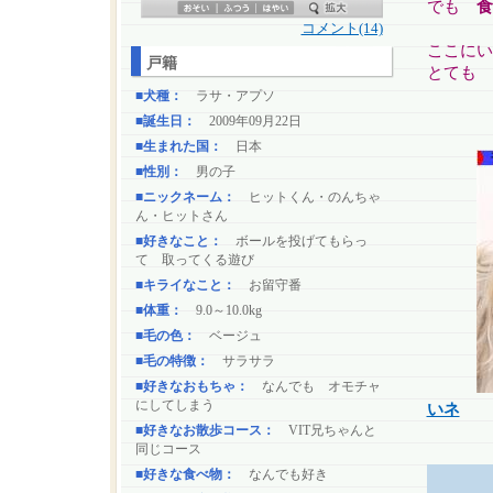
でも
コメント(14)
ここにい
戸籍
とても 
■犬種：
ラサ・アプソ
■誕生日：
2009年09月22日
■生まれた国：
日本
■性別：
男の子
■ニックネーム：
ヒットくん・のんちゃ
ん・ヒットさん
■好きなこと：
ボールを投げてもらっ
て 取ってくる遊び
■キライなこと：
お留守番
■体重：
9.0～10.0kg
■毛の色：
ベージュ
■毛の特徴：
サラサラ
■好きなおもちゃ：
なんでも オモチャ
にしてしまう
いネ
■好きなお散歩コース：
VIT兄ちゃんと
同じコース
■好きな食べ物：
なんでも好き