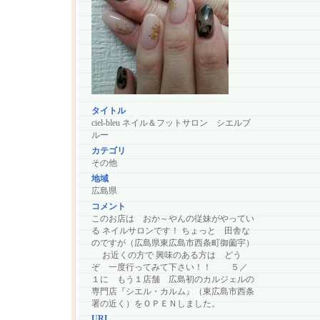
タイトル
ciel-bleu ネイル＆フットサロン シエルブ
ルー
カテゴリ
その他
地域
広島県
コメント
このお店は おか～やんの従妹がやってい
る ネイルサロンです！ ちょっと 田舎な
のですが（広島県東広島市西条町御薗宇）
お近くの方で 興味のある方は どう
ぞ 一度行ってみて下さい！！ ５／
１に もう１店舗 広島初のカルジェルの
専門店『シエル・カルム』（東広島市西条
署の近く）をＯＰＥＮしました。
URL