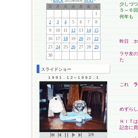
<
BACK
2012年09月
NEXT
>
少しづつ
日
月
火
水
木
金
土
５～６回
1
何年も 
2
3
4
5
6
7
8
9
10
11
12
13
14
15
16
17
18
19
20
21
22
昨日 ホ
23
24
25
26
27
28
29
ラサ友の
30
た
スライドショー
１９９１．１２～１９９２．１
これ
ラ
めずらし
ＨＩＴは
記念に買
1/9