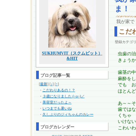
ま！
我が家で
こだ
登録カテゴ
SUKHUMVIT（スクムビット）
虫歯の治
&HIT
きょうか
歯茎の中
ブログ記事一覧
麻酔をし
[
最新
] [
↓
] [
↑
]
でも お
・
こだわりあるの！？
ほとんど
・
３歳になりました (~o~)／
・
美容室だったよ～
あ～～そ
・
いつまでも暑いね
歯ではな
・
久しぶりのジィちゃんのカレー
くちゃ
いけない
ブログカレンダー
こわいわ