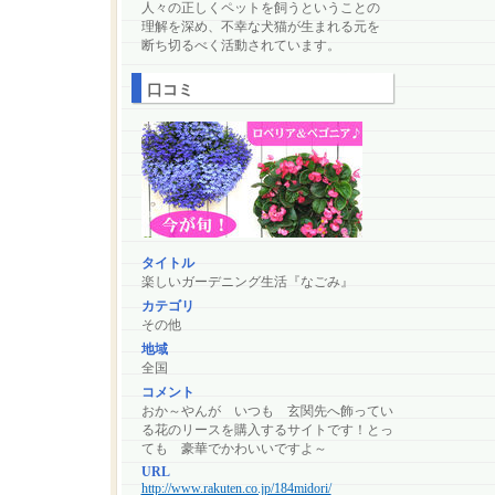
人々の正しくペットを飼うということの
理解を深め、不幸な犬猫が生まれる元を
断ち切るべく活動されています。
口コミ
タイトル
楽しいガーデニング生活『なごみ』
カテゴリ
その他
地域
全国
コメント
おか～やんが いつも 玄関先へ飾ってい
る花のリースを購入するサイトです！とっ
ても 豪華でかわいいですよ～
URL
http://www.rakuten.co.jp/184midori/