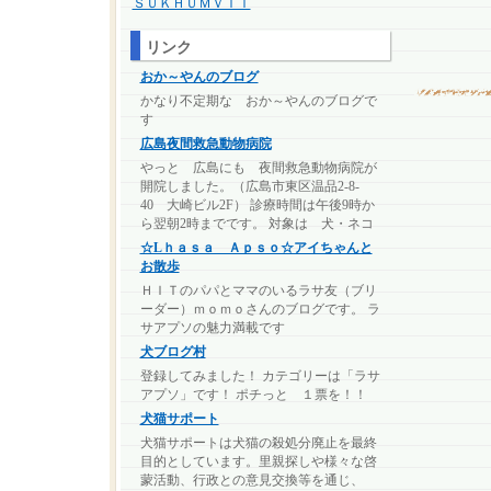
ＳＵＫＨＵＭＶＩＴ
リンク
おか～やんのブログ
かなり不定期な おか～やんのブログで
す
広島夜間救急動物病院
やっと 広島にも 夜間救急動物病院が
開院しました。（広島市東区温品2-8-
40 大崎ビル2F） 診療時間は午後9時か
ら翌朝2時までです。 対象は 犬・ネコ
☆Lｈａｓａ Ａｐｓｏ☆アイちゃんと
お散歩
ＨＩＴのパパとママのいるラサ友（ブリ
ーダー）ｍｏｍｏさんのブログです。 ラ
サアプソの魅力満載です
犬ブログ村
登録してみました！ カテゴリーは「ラサ
アプソ」です！ ポチっと １票を！！
犬猫サポート
犬猫サポートは犬猫の殺処分廃止を最終
目的としています。里親探しや様々な啓
蒙活動、行政との意見交換等を通じ、