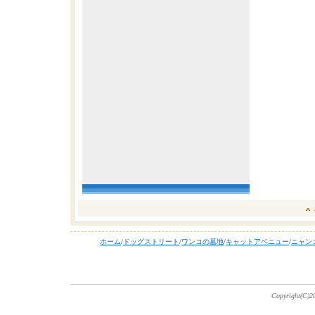
ホーム
/
ドッグストリート
/
ワンコの墓地
/
キャットアベニュー
/
ニャン
Copyright(C)20