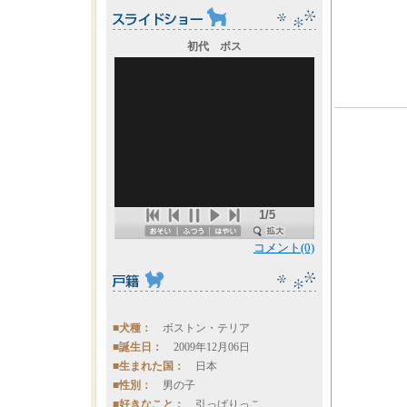
初代 ボス
1/5
コメント(0)
■犬種：
ボストン・テリア
■誕生日：
2009年12月06日
■生まれた国：
日本
■性別：
男の子
■好きなこと：
引っぱりっこ