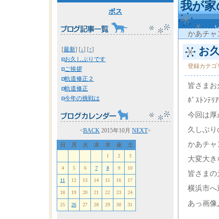
我が家
ボス
かあチャ
お久
[
最新
] [
↓
] [
↑
]
お久しぶりです
登録カテゴ
ご挨拶
軌道修正２
皆さまお
軌道修正
今年の挑戦は
ﾎﾞｽﾄﾝ
今回は厚
久しぶり
<
BACK
2015年10月
NEXT
>
かあチャ
日
月
火
水
木
金
土
1
2
3
大変大き
4
5
6
7
8
9
10
皆さまの
11
12
13
14
15
16
17
横浜市へ
18
19
20
21
22
23
24
あっ画像
25
26
27
28
29
30
31