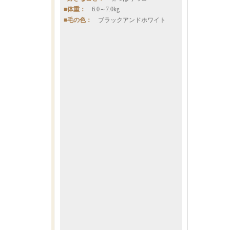
■体重：
6.0～7.0kg
■毛の色：
ブラックアンドホワイト