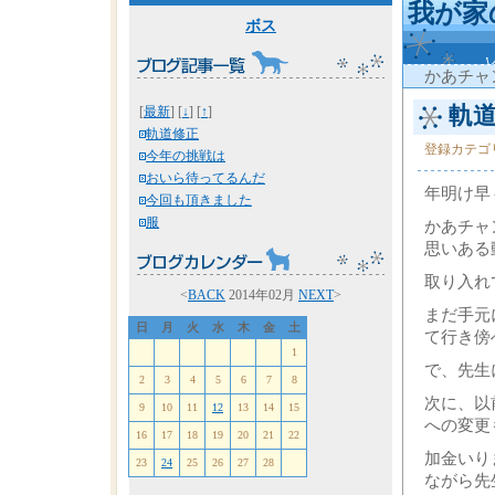
我が家
ボス
かあチャ
軌道
[
最新
] [
↓
] [
↑
]
軌道修正
登録カテゴ
今年の挑戦は
おいら待ってるんだ
年明け早
今回も頂きました
服
かあチャ
思いある
取り入れ
<
BACK
2014年02月
NEXT
>
まだ手元
日
月
火
水
木
金
土
て行き傍
1
で、先生
2
3
4
5
6
7
8
次に、以
9
10
11
12
13
14
15
への変更
16
17
18
19
20
21
22
加金いり
23
24
25
26
27
28
ながら先