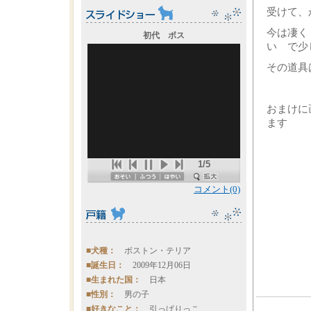
受けて、
今は凄く
初代 ボス
い で少
その道具
おまけに
ます
1/5
コメント(0)
■犬種：
ボストン・テリア
■誕生日：
2009年12月06日
■生まれた国：
日本
■性別：
男の子
■好きなこと：
引っぱりっこ