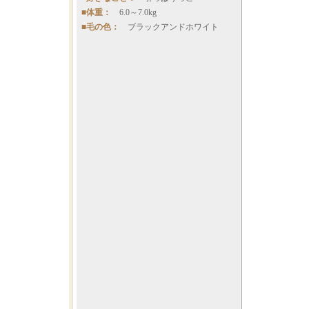
■体重：
6.0～7.0kg
■毛の色：
ブラックアンドホワイト