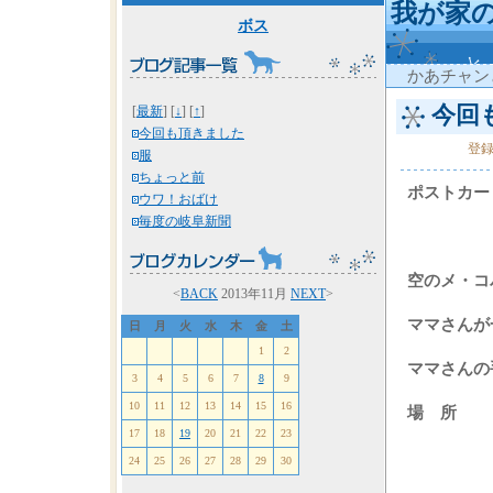
我が家
ボス
かあチャン
今回
[
最新
] [
↓
] [
↑
]
今回も頂きました
登
服
ちょっと前
ポストカー
ウワ！おばけ
毎度の岐阜新聞
空のメ・コ
<
BACK
2013年11月
NEXT
>
ママさんが
日
月
火
水
木
金
土
1
2
ママさんの
3
4
5
6
7
8
9
10
11
12
13
14
15
16
場 所 
17
18
19
20
21
22
23
24
25
26
27
28
29
30
一番