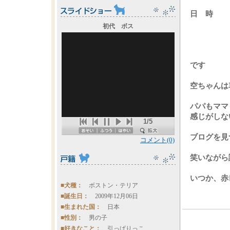
日 時 
初代 ボス
１２
です
空ちゃんは
パパもママ
感じがしな
1/5
ブログを見
コメント(0)
笑いながら
いつか、赤
■犬種：
ボストン・テリア
■誕生日：
2009年12月06日
■生まれた国：
日本
■性別：
男の子
■好きなこと：
引っぱりっこ