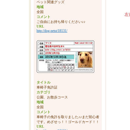
ペット関連グッズ
地域
全国
左前足
コメント
ご自由にお持ち帰りください♪♪
URL
http://dog.petst/18131/
タイトル
車椅子免許証
カテゴリ
公園、お散歩コース
地域
全国
コメント
車椅子の免許を取りました♪♪まだ初心者
です。めざせっ！！ゴールドカード！！
URL