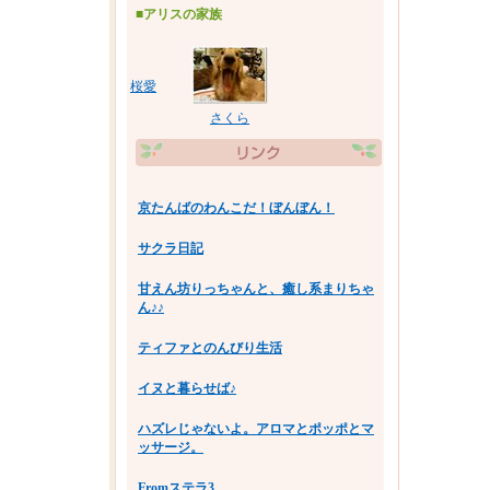
■アリスの家族
桜愛
さくら
京たんばのわんこだ！ぼんぼん！
サクラ日記
甘えん坊りっちゃんと、癒し系まりちゃ
ん♪♪
ティファとのんびり生活
イヌと暮らせば♪
ハズレじゃないよ。アロマとポッポとマ
ッサージ。
これで
Fromステラ3