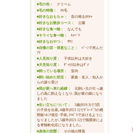
■毛の色：
クリーム
■毛の特徴：
ｸｾ毛
■好きなおもちゃ：
音の鳴るｵﾓﾁｬ
■好きなお散歩コース：
公園
■好きな食べ物：
なんでも
■キライな食べ物：
ｷｬﾍﾞﾂ
■好きなおやつ：
ｻｻﾐ
■自慢の芸・得意なこと：
ﾊﾞｰﾝで死んだ
ﾌﾘ
■人見知り度：
子供以外は大好き
■犬見知り度：
ﾀﾞｯｸｽ以外はﾀﾞﾒ
■飼っている場所：
室内
■飼い始めた状況：
家族・友人・知人か
らの譲り受け
■我が家へ来た経緯：
元飼い主の引っ越
しの為に飼えなくなり､我が家の娘になり
ました
■生い立ちについて：
3歳(H19.3)で5匹
の子供を出産｡4歳半(H21.1)でｸﾞﾚｰﾄﾞ5の椎
間板ﾍﾙﾆｱ発症･手術｡ﾘﾊﾋﾞﾘで歩けるように
なりましたが､5歳半(H21.12)で髄膜炎によ
る脊髄軟化症になりました｡
反対向
■身体の状態：
その他の障害