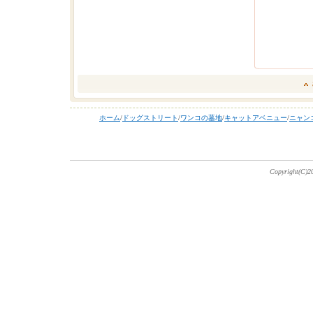
ホーム
/
ドッグストリート
/
ワンコの墓地
/
キャットアベニュー
/
ニャン
Copyright(C)20