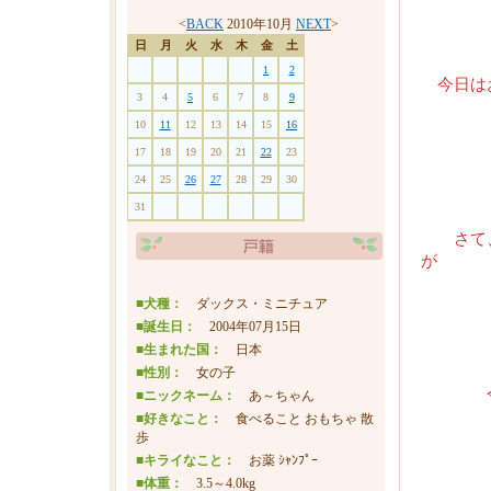
<
BACK
2010年10月
NEXT
>
日
月
火
水
木
金
土
1
2
今日は
3
4
5
6
7
8
9
10
11
12
13
14
15
16
17
18
19
20
21
22
23
24
25
26
27
28
29
30
31
さて、
が
■犬種：
ダックス・ミニチュア
■誕生日：
2004年07月15日
■生まれた国：
日本
■性別：
女の子
今日は
■ニックネーム：
あ～ちゃん
■好きなこと：
食べること おもちゃ 散
歩
■キライなこと：
お薬 ｼｬﾝﾌﾟｰ
実
■体重：
3.5～4.0kg