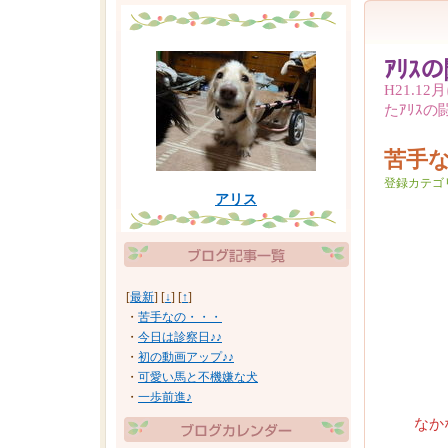
ｱﾘｽ
H21.
たｱﾘｽの
苦手
登録カテゴ
アリス
湿疹
[
最新
] [
↓
] [
↑
]
・
苦手なの・・・
・
今日は診察日♪♪
ま
・
初の動画アップ♪♪
・
可愛い馬と不機嫌な犬
・
一歩前進♪
なかな