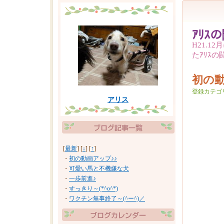
ｱﾘｽ
H21.
たｱﾘｽの
初の動
登録カテゴ
アリス
[
最新
] [
↓
] [
↑
]
・
初の動画アップ♪♪
・
可愛い馬と不機嫌な犬
・
一歩前進♪
・
すっきり～(*^o^*)
・
ワクチン無事終了～(^ー^)／