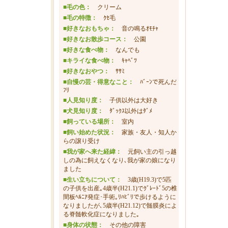
■毛の色：
クリーム
■毛の特徴：
ｸｾ毛
■好きなおもちゃ：
音の鳴るｵﾓﾁｬ
■好きなお散歩コース：
公園
■好きな食べ物：
なんでも
■キライな食べ物：
ｷｬﾍﾞﾂ
■好きなおやつ：
ｻｻﾐ
■自慢の芸・得意なこと：
ﾊﾞｰﾝで死んだ
ﾌﾘ
毎日
■人見知り度：
子供以外は大好き
■犬見知り度：
ﾀﾞｯｸｽ以外はﾀﾞﾒ
■飼っている場所：
室内
■飼い始めた状況：
家族・友人・知人か
らの譲り受け
■我が家へ来た経緯：
元飼い主の引っ越
しの為に飼えなくなり､我が家の娘になり
ました
■生い立ちについて：
3歳(H19.3)で5匹
の子供を出産｡4歳半(H21.1)でｸﾞﾚｰﾄﾞ5の椎
間板ﾍﾙﾆｱ発症･手術｡ﾘﾊﾋﾞﾘで歩けるように
なりましたが､5歳半(H21.12)で髄膜炎によ
る脊髄軟化症になりました｡
■身体の状態：
その他の障害