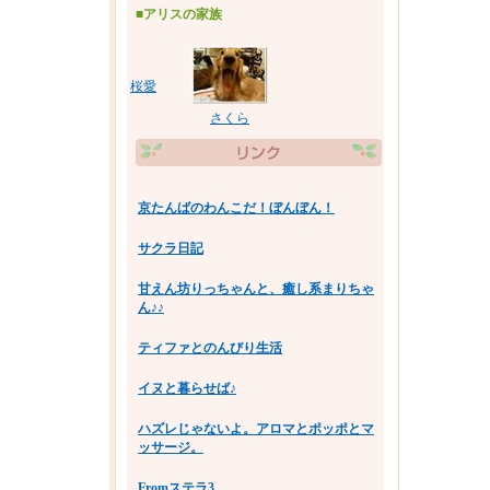
■アリスの家族
桜愛
さくら
京たんばのわんこだ！ぼんぼん！
かな
サクラ日記
甘えん坊りっちゃんと、癒し系まりちゃ
ん♪♪
ティファとのんびり生活
イヌと暮らせば♪
ハズレじゃないよ。アロマとポッポとマ
ッサージ。
Fromステラ3