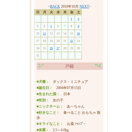
<
BACK
2010年10月
NEXT
>
日
月
火
水
木
金
土
1
2
3
4
5
6
7
8
9
↑
10
11
12
13
14
15
16
17
18
19
20
21
22
23
24
25
26
27
28
29
30
31
まき
■犬種：
ダックス・ミニチュア
■誕生日：
2004年07月15日
■生まれた国：
日本
■性別：
女の子
■ニックネーム：
あ～ちゃん
■好きなこと：
食べること おもちゃ 散
歩
■キライなこと：
お薬 ｼｬﾝﾌﾟｰ
■体重：
3.5～4.0kg