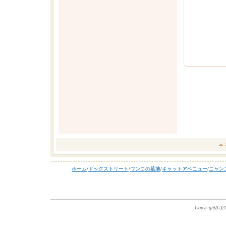
ホーム
/
ドッグストリート
/
ワンコの墓地
/
キャットアベニュー
/
ニャン
Copyright(C)20