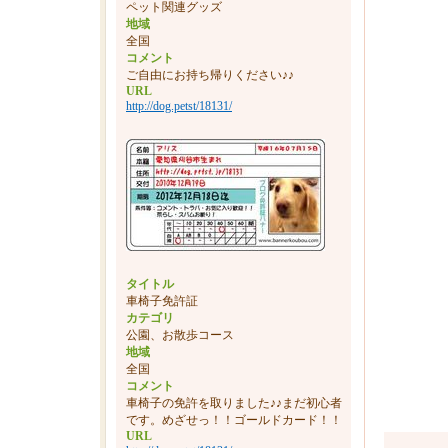
ペット関連グッズ
地域
全国
コメント
大
ご自由にお持ち帰りください♪♪
URL
http://dog.petst/18131/
夜勤
って 
タイトル
車椅子免許証
カテゴリ
公園、お散歩コース
地域
全国
コメント
車椅子の免許を取りました♪♪まだ初心者
です。めざせっ！！ゴールドカード！！
URL