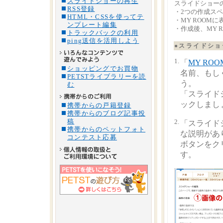
スライドショーの再生
スライドショー
RSS登録
・2つの作成ス
HTML・CSSを使ってテ
・MY ROOM
ンプレート編集
・作成後、MY 
トラックバックの利用
ping送信を活用しよう
●スライドシ
1.
「
MY RO
ショッピングでお買物
名前、もし
PETSTライブラリーを読
う。
む
「スライド
ックしまし
携帯からの戸籍登録
携帯からのブログ記事投
稿
2.
「スライド
携帯からのペットフォト
な説明があ
コンテスト応募
ボタンをク
す。