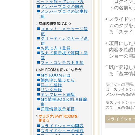
「ログイン
ペットを飼っていない方
メンバーブログの開設
トの名前毎
メンバーブログの記事投
稿
2.
スライドシ
ムのタブを
コメント・メッセージ送
る「スライ
信
グリーティングカード送
3.
項目にした
信
お気に入り登録
内容を確認
教えて掲示板で質問・回
ショーの開
答
フォトコンテスト参加
4.
既に登録し
る「基本情
MY ROOMとは
編集中に迷ったら
※ペットの戸籍
口コミ登録
は、スライドシ
リンク登録
テンプレート編集
メンバー画像の
MY情報BOX公開項目編
※スライドショ
集
ので、元画像は
戸籍情報表示項目
スライドショ
スライドショーの開設
スライドショーの作成