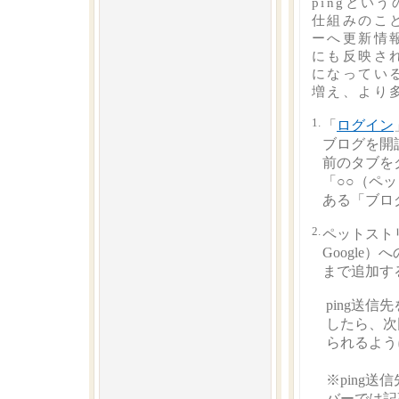
pingとい
仕組みのこと
ーへ更新情
にも反映さ
になってい
増え、より
1.
「
ログイン
ブログを開
前のタブを
「○○（ペ
ある「ブロ
2.
ペットストリー
Google
まで追加す
ping送
したら、次
られるよう
※ping
バーでは記