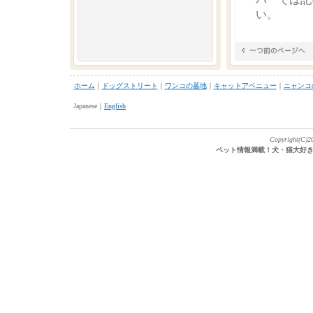
い。
ホーム
｜
ドッグストリート
｜
ワンコの墓地
｜
キャットアベニュー
｜
ニャンコ
Japanese｜
English
Copyright(C)20
ペット情報満載！犬・猫大好き