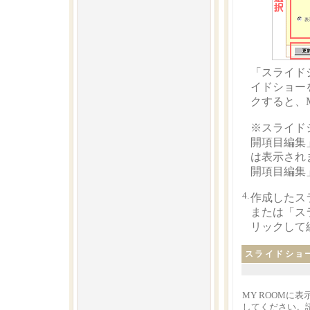
「スライド
イドショー
クすると、
※スライド
開項目編集
は表示され
開項目編集
4.
作成したス
または「ス
リックして
スライドショ
MY ROOM
してください。