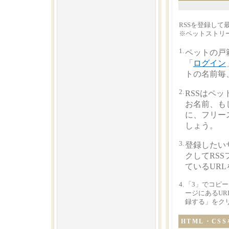
RSSを登録し
※ペットストリー
1.
ペットの戸
「
ログイン
トの名前毎
2.
RSSはペ
お名前、も
に、フリー
しょう。
3.
登録したいサ
クしてRS
ているUR
4.
「3」でコピー
ージにあるU
録する」をク
HTML・C