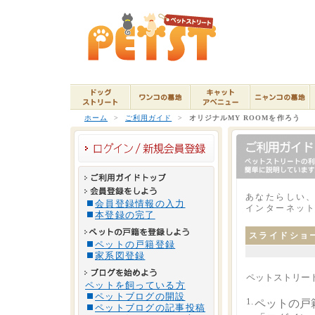
ホーム
>
ご利用ガイド
>
オリジナルMY ROOMを作ろう
あなたらしい、
会員登録情報の入力
インターネッ
本登録の完了
スライドショ
ペットの戸籍登録
家系図登録
ペットストリー
ペットを飼っている方
ペットブログの開設
1.
ペットの戸
ペットブログの記事投稿