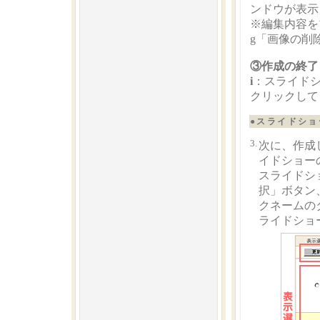
ンドウが表示
※編集内容を
g「画像の削
③作成の終了
i
：スライド
クリックして
●スライドシ
3.
次に、作成
イドショー
スライドシ
択」ボタン
クネームの
ライドショ