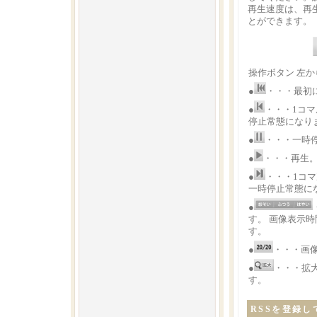
再生速度は、再
とができます。
操作ボタン 左か
●
・・・最初
●
・・・1コ
停止常態になり
●
・・・一時
●
・・・再生
●
・・・1コ
一時停止常態に
●
す。 画像表示
す。
●
・・・画
●
・・・拡
す。
RSSを登録し