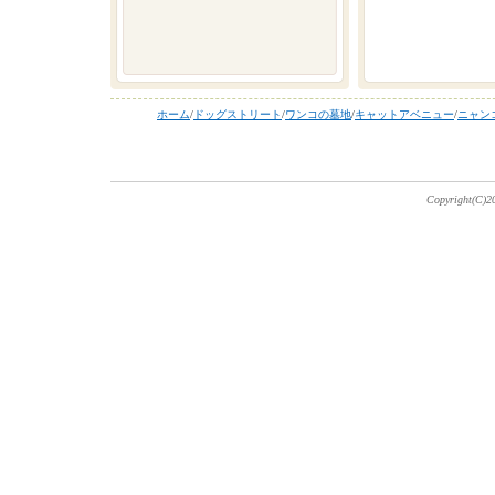
ホーム
/
ドッグストリート
/
ワンコの墓地
/
キャットアベニュー
/
ニャン
Copyright(C)20