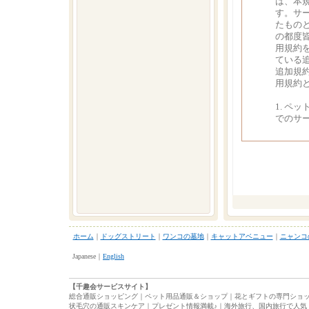
ホーム
｜
ドッグストリート
｜
ワンコの墓地
｜
キャットアベニュー
｜
ニャンコ
Japanese｜
English
【千趣会サービスサイト】
総合通販ショッピング
｜
ペット用品通販＆ショップ
｜
花とギフトの専門ショ
状毛穴の通販スキンケア
｜
プレゼント情報満載♪
｜
海外旅行、国内旅行で人気