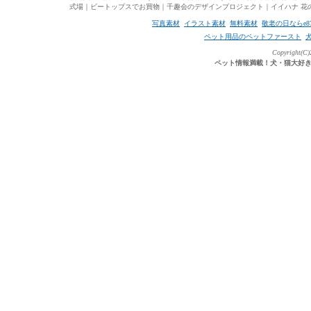
式場
｜
ビートップスでお買物
｜
千趣会のデザインプロジェクト
｜
イイハナ 花
写真素材
イラスト素材
無料素材
敬老の日ならe8
ペット用品のペットファースト
Copyright(C)2
ペット情報満載！犬・猫大好き