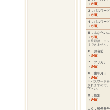
（
必須
）
３．パスワード
（
必須
）
４．パスワード
（
必須
）
５．あなたのニ
（
必須
）
※登録後、ニッ
はできません。
６．お名前
（
必須
）
７．フリガナ
（
必須
）
８．生年月日
（
必須
）
※パスワードを
されますので、
下さい。
９．性別
（
必須
）
１０．郵便番号