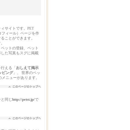
ィサイトです。PET
ロフィール）ページを作
することができます。
す。
、ペットの登録、ペット
影した写真もスグに掲載
を行える「
おしえて掲示
ッピング
」、 世界のペッ
のメニューがあります。
ンと同じ
http://petst.jp/
で