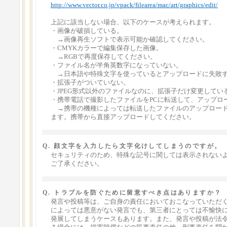
http://www.vector.co.jp/vpack/filearea/mac/art/graphics/edit/
上記に該当しない場合、以下のケースが考えられます。
・画像が破損している。
→画像再生ソフトで表示可能か確認してください。
・CMYKカラーで編集保存した画像。
→RGBで再度保存してください。
・ファイル名が半角英数字になっていない。
→日本語や特殊文字を使っているとアップロードに失敗す
・拡張子がついていない。
・JPEG形式以外のファイルなのに、拡張子だけ変更してい
・携帯電話で撮影したファイルをPCに転送して、アップロ
→携帯の機種によっては転送したファイルのアップロード
ます。携帯から直接アップロードしてください。
Q. 顔文字を入力したら文字化けしてしまうのですが。
セキュリティのため、特殊な記号に関しては表示されない
ご了承ください。
Q. トラブルを防ぐために留意すべき点はありますか？
発言や投稿等は、ご自身の責任においておこなっていただ
によっては悪意がない発言でも、第三者にとっては不愉快に
発展してしまうケースもあります。また、発言や投稿が法