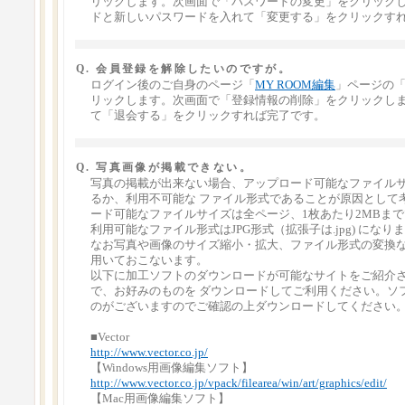
リックします。次画面で「パスワードの変更」をクリック
ドと新しいパスワードを入れて「変更する」をクリックす
Q. 会員登録を解除したいのですが。
ログイン後のご自身のページ「
MY ROOM編集
」ページの
リックします。次画面で「登録情報の削除」をクリックし
て「退会する」をクリックすれば完了です。
Q. 写真画像が掲載できない。
写真の掲載が出来ない場合、アップロード可能なファイル
るか、利用不可能な ファイル形式であることが原因として
ード可能なファイルサイズは全ページ、1枚あたり2MBま
利用可能なファイル形式はJPG形式（拡張子は.jpg) になり
なお写真や画像のサイズ縮小・拡大、ファイル形式の変換
用いておこないます。
以下に加工ソフトのダウンロードが可能なサイトをご紹介
で、お好みのものを ダウンロードしてご利用ください。ソ
のがございますのでご確認の上ダウンロードしてください
■Vector
http://www.vector.co.jp/
【Windows用画像編集ソフト】
http://www.vector.co.jp/vpack/filearea/win/art/graphics/edit/
【Mac用画像編集ソフト】