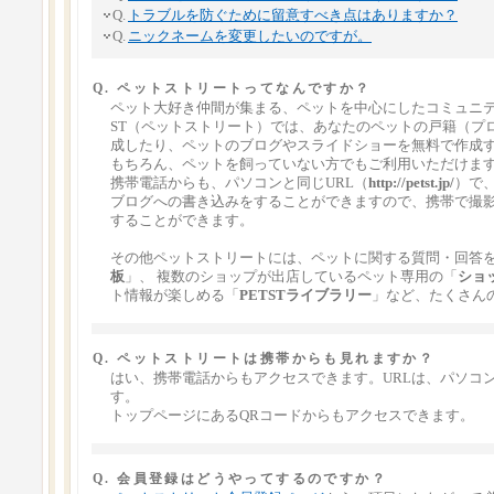
Q.
トラブルを防ぐために留意すべき点はありますか？
Q.
ニックネームを変更したいのですが。
Q. ペットストリートってなんですか？
ペット大好き仲間が集まる、ペットを中心にしたコミュニテ
ST（ペットストリート）では、あなたのペットの戸籍（プ
成したり、ペットのブログやスライドショーを無料で作成
もちろん、ペットを飼っていない方でもご利用いただけま
携帯電話からも、パソコンと同じURL（
http://petst.jp/
）で
ブログへの書き込みをすることができますので、携帯で撮
することができます。
その他ペットストリートには、ペットに関する質問・回答
板
」、 複数のショップが出店しているペット専用の「
ショ
ト情報が楽しめる「
PETSTライブラリー
」など、たくさん
Q. ペットストリートは携帯からも見れますか？
はい、携帯電話からもアクセスできます。URLは、パソコ
す。
トップページにあるQRコードからもアクセスできます。
Q. 会員登録はどうやってするのですか？