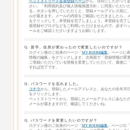
ペットストリート会員登録ページ
から、項目にしたがって
さい。「利用規約及び個人情報保護方針」に同意いただい
る」ボタンを押していただくと、登録メールアドレス宛に
ルが届きます。メールの内容をご確認いただきましたら、メ
をクリックして、本登録を完了しましょう。本登録を完了
籍登録やブログなどをご利用いただけませんので、必ずペ
ールをご確認くださいますようお願いします。
Q. 苗字、住所が変わったので変更したいのですが？
ログイン後のご自身のページ「
MY ROOM編集
」ページに
情報の編集」をクリックします。次画面で「登録情報の変
ご登録いただいている情報を変更していただいて、最後に
すれば完了です。
Q. パスワードを忘れました。
コチラ
から、登録したメールアドレスと、あなたの生年月
をクリックします。
ペットストリートから、登録したメールアドレスにあなた
メールが届きますので、確認してくださいね。
Q. パスワードを変更したいのですが？
ログイン後のご自身のページ「
MY ROOM編集
」ページの