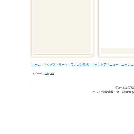
ホーム
｜
ドッグストリート
｜
ワンコの墓地
｜
キャットアベニュー
｜
ニャンコ
Japanese｜
English
Copyright(C)20
ペット情報満載！犬・猫大好き