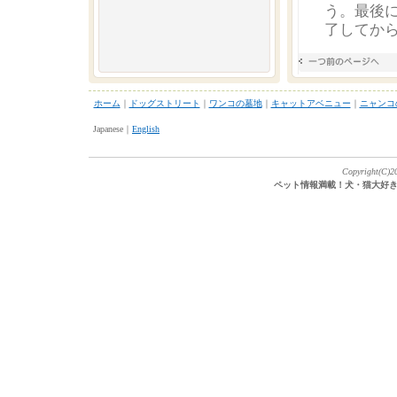
う。最後
了してか
ホーム
｜
ドッグストリート
｜
ワンコの墓地
｜
キャットアベニュー
｜
ニャンコ
Japanese｜
English
Copyright(C)20
ペット情報満載！犬・猫大好き