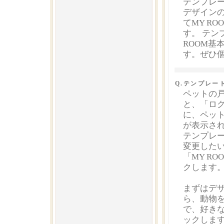
テンプレ
デザイン
てMY R
す。 テン
ROOM基
す。ぜひ個
Q.テンプレー
ペットの
と、「ロ
に、ペッ
が表示さ
テンプレ
変更した
「MY R
クします
まずはデ
ら、動物
で、好き
ックしま