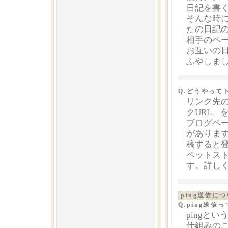
日記を書
そんな時
たの日記
相手のペ
お互いの
ふやしま
Q.どうやって
リンク先
クURL」
ブログペー
があります
稿すると
ペットス
す。詳し
ping送信に
Q.ping送信
pingと
仕組みのこ