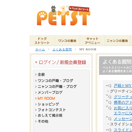
ホーム
>
よくある質問
>
MY ROOM
Q.
戸籍とMY
・グリーティ
Q.
グリーテ
Q.
携帯のア
Q.
お気に入
エラーに
Q.
メッセー
・スライドシ
Q.
スライド