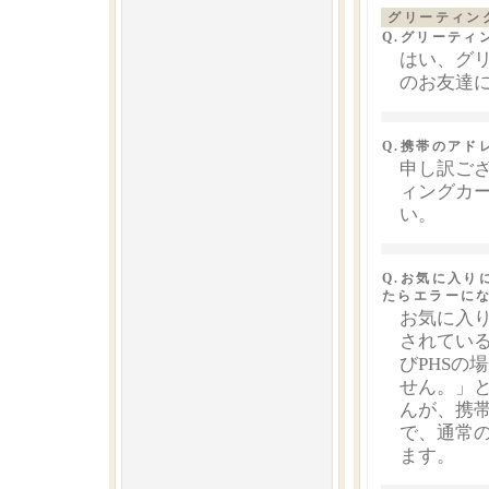
グリーティン
Q.グリーテ
はい、グ
のお友達
Q.携帯のアド
申し訳ご
ィングカ
い。
Q.お気に入
たらエラーに
お気に入
されてい
びPHSの
せん。」
んが、携
で、通常
ます。