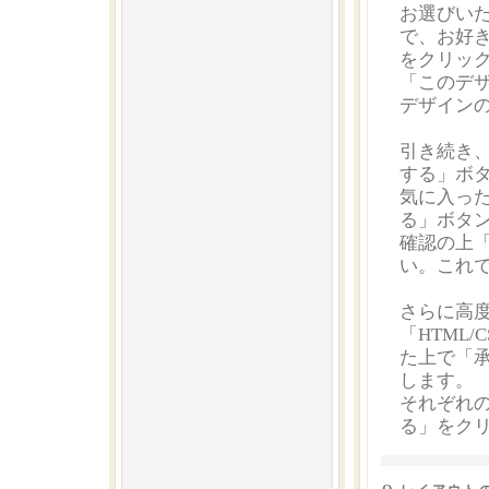
お選びい
で、お好
をクリッ
「このデ
デザイン
引き続き
する」ボ
気に入っ
る」ボタ
確認の上
い。これ
さらに高度
「HTML
た上で「承
します。
それぞれ
る」をク