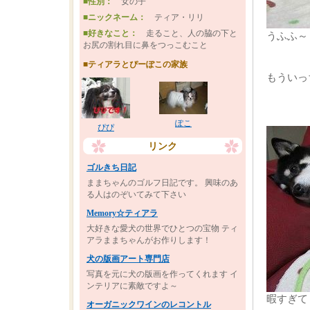
■性別：
女の子
■ニックネーム：
ティア・リリ
■好きなこと：
走ること、人の脇の下と
うふふ～
お尻の割れ目に鼻をつっこむこと
■ティアラとぴーぽこの家族
もういっ
ぽこ
ぴぴ
リンク
ゴルきち日記
ままちゃんのゴルフ日記です。 興味のあ
る人はのぞいてみて下さい
Memory☆ティアラ
大好きな愛犬の世界でひとつの宝物 ティ
アラままちゃんがお作りします！
犬の版画アート専門店
写真を元に犬の版画を作ってくれます イ
ンテリアに素敵ですよ～
暇すぎて
オーガニックワインのレコントル