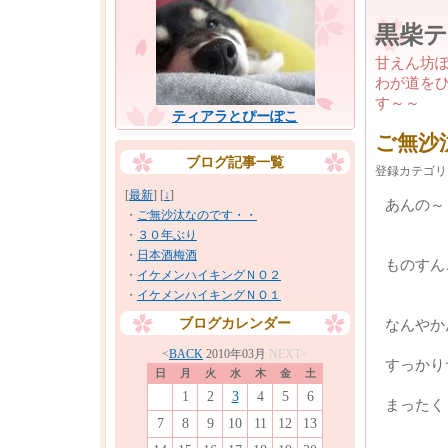
黒柴
甘えん坊
わが道を
す～～
ティアラとぴーぽこ
ご無沙
ブログ記事一覧
登録カテゴリ
[
最新
] [
↓
]
あんの～
・
ご無沙汰なのです・・
・
３０年ぶり
・
日本酒梅酒
ものすん
・
イケメンハイキングＮＯ２
・
イケメンハイキングＮＯ１
ブログカレンダー
なんやか
<
BACK
2010年03月
NEXT>
すっかり
日
月
火
水
木
金
土
1
2
3
4
5
6
まったく
7
8
9
10
11
12
13