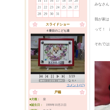
14
15
16
17
18
19
20
みなさん
21
22
23
24
25
26
27
28
29
30
31
我が家は
スライドショー
って！ 
４番目のこども達
それでは
1/19
コメント(17)
戸籍
■犬種：
柴
■誕生日：
1999年10月21日