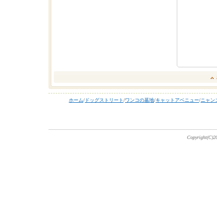
ホーム
/
ドッグストリート
/
ワンコの墓地
/
キャットアベニュー
/
ニャン
Copyright(C)20