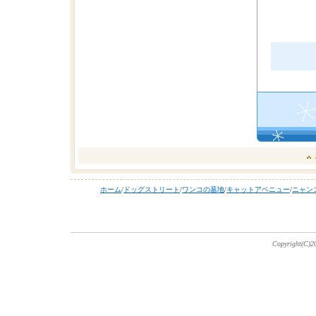
ホーム
/
ドッグストリート
/
ワンコの墓地
/
キャットアベニュー
/
ニャン
Copyright(C)20