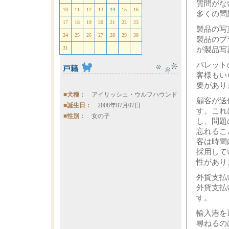
質問がな
10
11
12
13
14
15
16
多くの問
17
18
19
20
21
22
23
製品の写
24
25
26
27
28
29
30
製品のブ
31
が製品写
パレット
客様もい
要があり
■犬種：
アイリッシュ・ウルフハウンド
顧客が送
■誕生日：
2008年07月07日
す。これ
■性別：
女の子
し、問題
忘れるこ
客は時間
採用して
性があり
外貨支払
外貨支払
す。
輸入港を
尋ねるの