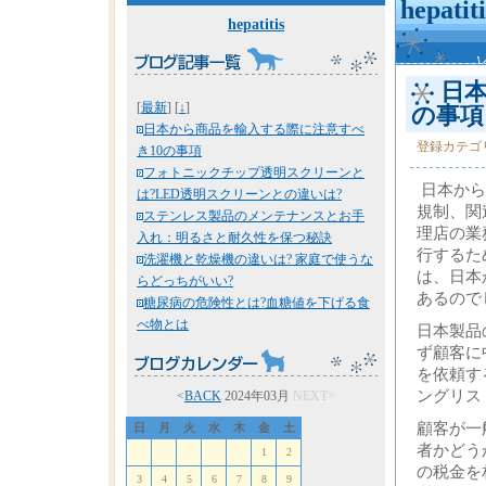
hepatiti
hepatitis
日本
[
最新
] [
↓
]
の事項
日本から商品を輸入する際に注意すべ
登録カテゴ
き10の事項
フォトニックチップ透明スクリーンと
日本から
は?LED透明スクリーンとの違いは?
規制、関
ステンレス製品のメンテナンスとお手
理店の業
入れ：明るさと耐久性を保つ秘訣
行するた
洗濯機と乾燥機の違いは? 家庭で使うな
は、日本
らどっちがいい?
あるので
糖尿病の危険性とは?血糖値を下げる食
べ物とは
日本製品
ず顧客に
を依頼す
ングリス
<
BACK
2024年03月
NEXT>
顧客が一
日
月
火
水
木
金
土
者かどう
1
2
の税金を
3
4
5
6
7
8
9