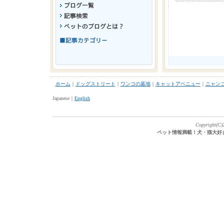
ホーム
｜
ドッグストリート
｜
ワンコの墓地
｜
キャットアベニュー
｜
ニャン
Japanese｜
English
Copyright(C)2
ペット情報満載！犬・猫大好