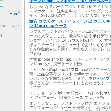
ォーン13 mini スマホケース ポリカーボネー
おしゃれなスポーツブランドロゴ柄アイホン 14p
スマホケース。送料無料でコーデバツグンな
から、20代30代のファッションに人気があり
激安 カウズ ケース アイフォーン12 ガラス 
ン 14pro max ケース
ッカー・スパニ
カウズ ブランドのアイフォーン12/アイフォーン 1
ースは入荷しました。最高級のある染付デザ
8日
います。アイホン 14 カウズ kaws ケース 
様をモチーフにしたキュートでありながらグ
ンが印象的★自分用も、大切な人へのプレゼ
ですね！
本物 iphone 14プロ maxカバー ナイキ ハ
ン14pro 女性 携帯ケース 円形
ナイキからのiphone 14プロ max/アイフォーン
荷！上品な字母プリントとnike ナイキロゴ
レガントな雰囲気を演出します。本物
ハイブ
赤でどんなコーディネートにもあわせやすい
トです。
エアジョーダン iphone12カバー おしゃれポ
ド アイフォーン 14携帯ケース ブランド柄
オシャレなチェーンストラップ付き エアジョーダン 
アイフォーン 14 カバー が発売され！高级