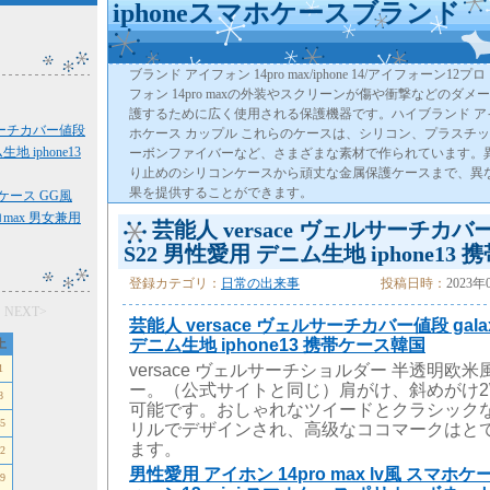
iphoneスマホケースブランド
ブランド アイフォン 14pro max/iphone 14/アイフォーン1
フォン 14pro maxの外装やスクリーンが傷や衝撃などのダ
護するために広く使用される保護機器です。ハイブランド アイ
ルサーチカバー値段
ホケース カップル これらのケースは、シリコン、プラスチ
生地 iphone13
ーボンファイバーなど、さまざまな素材で作られています。
り止めのシリコンケースから頑丈な金属保護ケースまで、異
果を提供することができます。
sケース GG風
ロmax 男女兼用
芸能人 versace ヴェルサーチカバー値
S22 男性愛用 デニム生地 iphone13
登録カテゴリ：
日常の出来事
投稿日時：
2023年
月
NEXT>
芸能人 versace ヴェルサーチカバー値段 gala
デニム生地 iphone13 携帯ケース韓国
土
versace ヴェルサーチショルダー 半透明欧米風g
1
ー。（公式サイトと同じ）肩がけ、斜めがけ2
8
可能です。おしゃれなツイードとクラシック
5
リルでデザインされ、高级なココマークはと
ます。
2
男性愛用 アイホン 14pro max lv風 スマホ
9