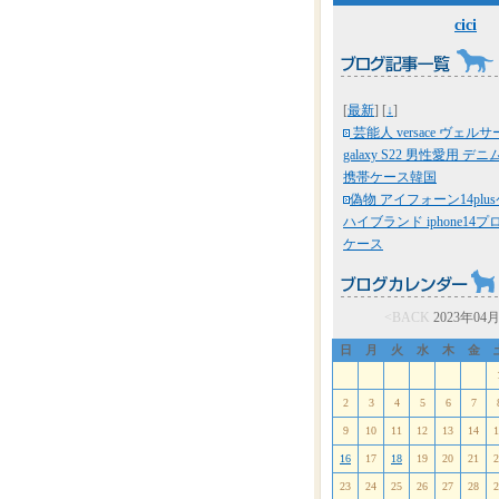
cici
[
最新
] [
↓
]
芸能人 versace ヴェ
galaxy S22 男性愛用 デニム
携帯ケース韓国
偽物 アイフォーン14plu
ハイブランド iphone14プ
ケース
<BACK
2023年04
日
月
火
水
木
金
2
3
4
5
6
7
9
10
11
12
13
14
1
16
17
18
19
20
21
2
23
24
25
26
27
28
2