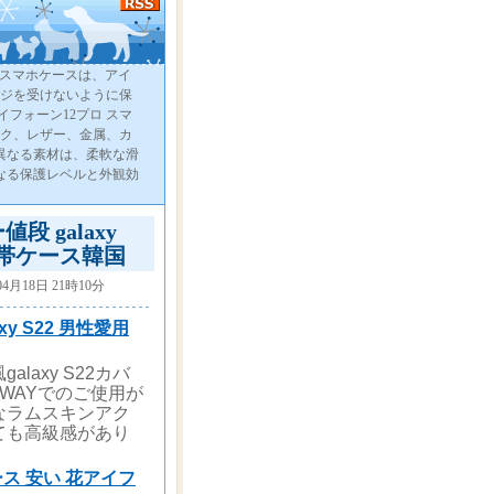
2プロ スマホケースは、アイ
メージを受けないように保
フォーン12プロ スマ
ック、レザー、金属、カ
異なる素材は、柔軟な滑
なる保護レベルと外観効
段 galaxy
 携帯ケース韓国
04月18日 21時10分
xy S22 男性愛用
alaxy S22カバ
WAYでのご使用が
なラムスキンアク
ても高級感があり
ケース 安い 花アイフ