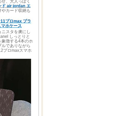
わせ、大人っぽく
air jordan エ
けやカード収納も
1プロmax プラ
 スマホケース
ョニスタを虜にし
hanel しっとりと
を象徴する4本のホ
プルでありながら
2プロmaxスマホ