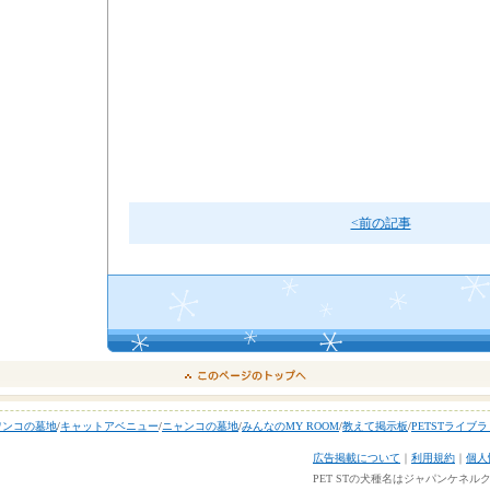
<前の記事
ワンコの墓地
/
キャットアベニュー
/
ニャンコの墓地
/
みんなのMY ROOM
/
教えて掲示板
/
PETSTライブ
広告掲載について
｜
利用規約
｜
個人
PET STの犬種名はジャパンケネ