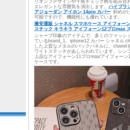
リオンフデザインや千鳥チェック柄を組み合
エレガントな雰囲気を演出します。
ハイブランド 
アジョーダン アイホン 14pro カバー
斜めが
可能ですので、機能性にも優れています。
激安通販 シャネル スマホケース アイフォーン1
スチック キラキラ アイフォーン12プロmax
シャープ印象のアイテムで、多くのファッシ
ているbrand_1。iphone12 カバー シャネル c
した上質なメタルのバックパネルに、chanel
ワイトステッチがあしらわれています。シン
上品なアイフォーン11プロmax/アイフォーン1
ケースです。