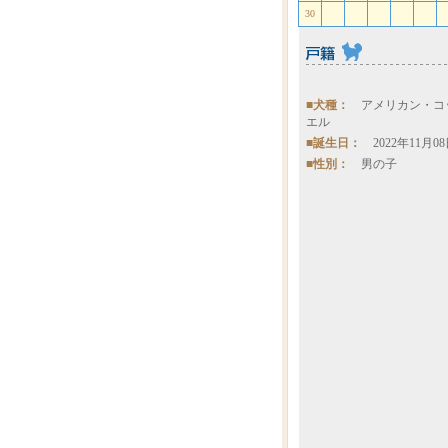
30
■犬種：
アメリカン・コ
エル
■誕生日：
2022年11月0
■性別：
男の子