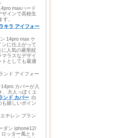
ト
ro maxハード
デザインで高校生
ます。
キラキラ アイフォー
4pro max ケ
インに仕上がって
女性に人気の菱形紋
ラマラスなデザイ
ントとしても最適
イブランド アイフォー
14pro カバーが入
付き、大人っぽくエ
ランド カバー
白
のも嬉しいポイン
リエチレン ブラン
iphone12/
のトロッター風とト