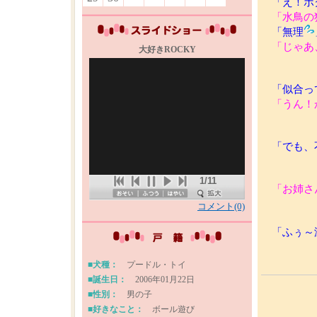
「え！ボ
「水鳥の
「無理
「じゃあ
大好きROCKY
「似合っ
「うん！
「でも、
1/11
「お姉さ
コメント(0)
「ふぅ～
■犬種：
プードル・トイ
■誕生日：
2006年01月22日
■性別：
男の子
■好きなこと：
ボール遊び