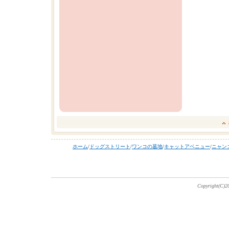
ホーム
/
ドッグストリート
/
ワンコの墓地
/
キャットアベニュー
/
ニャン
Copyright(C)20