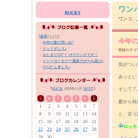
ワンパ
ROCKY
ワンコ、
[
最新
] [
↓
] [
↑
]
今年の
・
今年の夏の思い出?
・
ドックダンス♪
登録カテゴ
・
またまたｹｲｽﾞﾄﾞｯｸでランチです！
・
イトーヨーカドー通路でボール遊び♪
気がつい
・
ﾄﾘﾐﾝｸﾞしました♪
あっとい
BACK
2009年11月
NEXT
そして７
夏から秋
1
2
3
4
5
6
7
8
9
10
11
12
13
14
と、言う
15
16
17
18
19
20
21
ロッキ
22
23
24
25
26
27
28
29
30