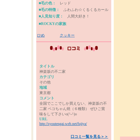
■毛の色：
レッド
■毛の特徴：
ふわふわ☆くるくるカール
■人見知り度：
人間大好き！
■ROCKYの家族
ひめ
クッキー
タイトル
神楽坂の不二家
カテゴリ
その他
地域
東京都
コメント
全国でここでしか買えない、神楽坂の不
二家 ペコちゃん焼（６種類） ぜひご賞
味をして下さいo(^-^)o
URL
http://syoutengai-web.net/fujiya/
口コミ一覧を見る＞＞