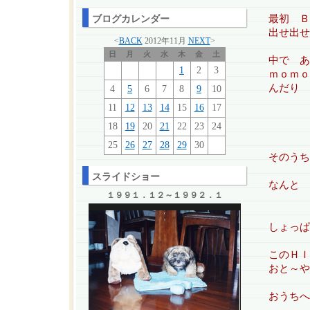
最初 Ｂ
ブログカレンダー
出せ出せ
<
BACK
2012年11月
NEXT
>
日
月
火
水
木
金
土
中で あ
1
2
3
ｍｏｍｏ
んだり
4
5
6
7
8
9
10
11
12
13
14
15
16
17
18
19
20
21
22
23
24
25
26
27
28
29
30
そのうち
スライドショー
なんと 
１９９１．１２～１９９２．１
しょっぱ
このＨＩ
おと～や
おうちへ