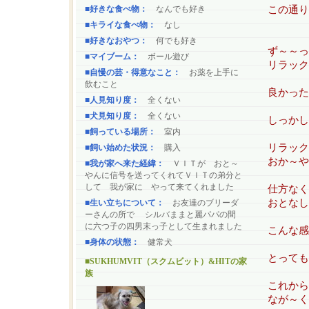
■好きな食べ物：
なんでも好き
この通り
■キライな食べ物：
なし
■好きなおやつ：
何でも好き
ず～～っ
■マイブーム：
ボール遊び
リラック
■自慢の芸・得意なこと：
お薬を上手に
飲むこと
良かった
■人見知り度：
全くない
■犬見知り度：
全くない
しっかし
■飼っている場所：
室内
リラック
■飼い始めた状況：
購入
おか～や
■我が家へ来た経緯：
ＶＩＴが おと～
やんに信号を送ってくれてＶＩＴの弟分と
して 我が家に やって来てくれました
仕方な
おとなし
■生い立ちについて：
お友達のブリーダ
ーさんの所で シルバままと麗パパの間
に六つ子の四男末っ子として生まれました
こんな感
■身体の状態：
健常犬
とっても
■SUKHUMVIT（スクムビット）&HITの家
族
これから
なが～く