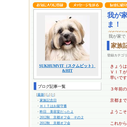
我が家
ま！
我が家で
家族
登録カテゴ
SUKHUMVIT（スクムビット）
きょう
&HIT
ＶＩＴが
早いです
ブログ記事一覧
３年前の
[
最新
] [
↓
] [
↑
]
京都まで
・
家族記念日
・
ＨＩＴはお留守番
ようこそ
・
昨日 美容室だったよ
・
2012秋 京都オフ会 その２
・
2012秋 京都オフ会
これから