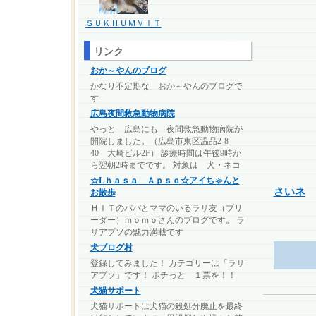
ＳＵＫＨＵＭＶＩＴ
リンク
おか～やんのブログ
かなり不定期な おか～やんのブログで
す
広島夜間救急動物病院
やっと 広島にも 夜間救急動物病院が
開院しました。（広島市東区温品2-8-
40 大崎ビル2F） 診療時間は午後9時か
ら翌朝2時までです。 対象は 犬・ネコ
☆Lｈａｓａ Ａｐｓｏ☆アイちゃんと
さいネ
お散歩
ＨＩＴのパパとママのいるラサ友（ブリ
ーダー）ｍｏｍｏさんのブログです。 ラ
サアプソの魅力満載です
犬ブログ村
登録してみました！ カテゴリーは「ラサ
アプソ」です！ ポチっと １票を！！
犬猫サポート
犬猫サポートは犬猫の殺処分廃止を最終