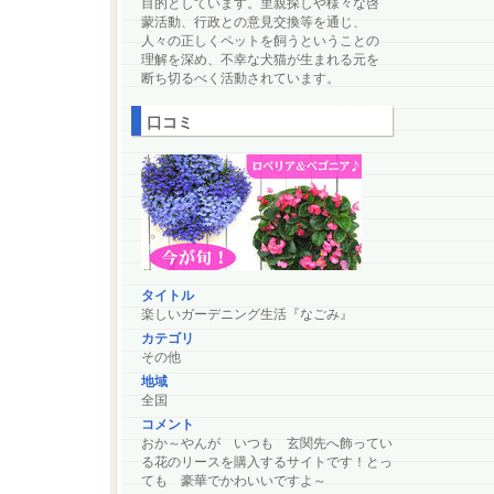
目的としています。里親探しや様々な啓
蒙活動、行政との意見交換等を通じ、
人々の正しくペットを飼うということの
理解を深め、不幸な犬猫が生まれる元を
断ち切るべく活動されています。
口コミ
タイトル
楽しいガーデニング生活『なごみ』
カテゴリ
その他
地域
全国
コメント
おか～やんが いつも 玄関先へ飾ってい
る花のリースを購入するサイトです！とっ
ても 豪華でかわいいですよ～