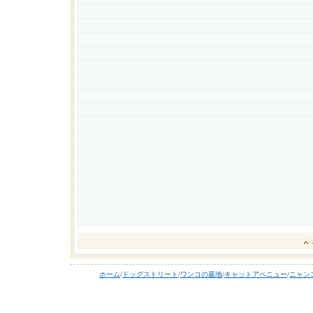
ホーム
/
ドッグストリート
/
ワンコの墓地
/
キャットアベニュー
/
ニャン