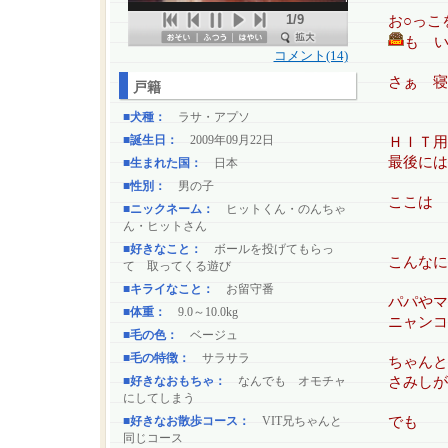
1/9
お○っ
も 
コメント(14)
さぁ 寝
戸籍
■犬種：
ラサ・アプソ
■誕生日：
2009年09月22日
ＨＩＴ用
最後には
■生まれた国：
日本
■性別：
男の子
ここは 
■ニックネーム：
ヒットくん・のんちゃ
ん・ヒットさん
■好きなこと：
ボールを投げてもらっ
こんなに
て 取ってくる遊び
■キライなこと：
お留守番
パパやマ
■体重：
9.0～10.0kg
ニャンコ
■毛の色：
ベージュ
■毛の特徴：
サラサラ
ちゃん
■好きなおもちゃ：
なんでも オモチャ
さみしが
にしてしまう
■好きなお散歩コース：
VIT兄ちゃんと
でも
同じコース