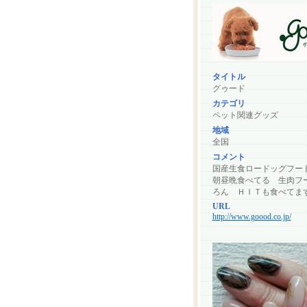
タイトル
グゥード
カテゴリ
ペット関連グッズ
地域
全国
コメント
国産生食ロードッグフー
朝昼晩食べてる 生肉フー
ろん ＨＩＴも食べてま
URL
http://www.goood.co.jp/