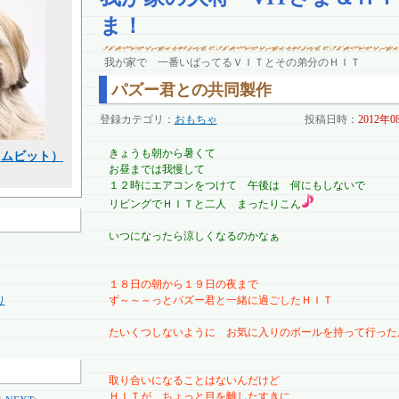
ま！
我が家で 一番いばってるＶＩＴとその弟分のＨＩＴ
パズー君との共同製作
登録カテゴリ：
おもちゃ
投稿日時：
2012年0
きょうも朝から暑くて
スクムビット）
お昼までは我慢して
１２時にエアコンをつけて 午後は 何にもしないで
リビングでＨＩＴと二人 まったりこん
いつになったら涼しくなるのかなぁ
１８日の朝から１９日の夜まで
り
ず～～～っとパズー君と一緒に過ごしたＨＩＴ
たいくつしないように お気に入りのボールを持って行った
取り合いになることはないんだけど
ＨＩＴが ちょっと目を離したすきに