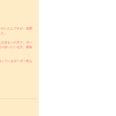
ーがいたんですが、体調
した。
にお住まいの方で、ボー
知り合いにいる方、募集
回っているボーダー君な