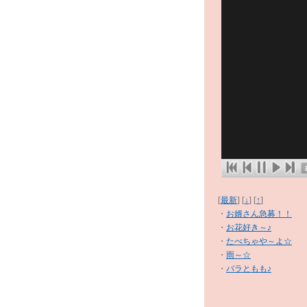
[
最新
] [
↓
] [
↑
]
・
お婿さん急募！！
・
お花好き～♪
・
たべちゃや～よ☆
・
雨～☆
・
バラともも♪