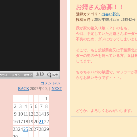
お婿さん急募！！
登録カテゴリ：
出会い募集
投稿日時：
2007年09月25日 21時42分
我が家の箱入り娘（？）のもも、
今回、予定していたお婿さんボーダ
不良のため、ダメになってしまいま
そこで、もし茨城県南又は千葉県北
ダーの男の子を飼っている方、又は
してます。
ちゃちゃパパの希望で、マフラーが
1/10
らなお良いそうです・・・。
コメント(0)
BACK
2007年09月
NEXT
1
2
3
4
5
6
7
8
どうか、よろしくおねがいします。
9
10
11
12
13
14
15
16
17
18
19
20
21
22
23
24
25
26
27
28
29
30