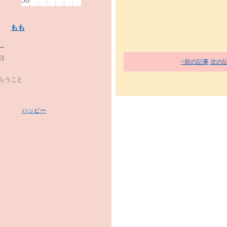
もも
ー
5日
<前の記事
次の記
らうこと
ハッピー