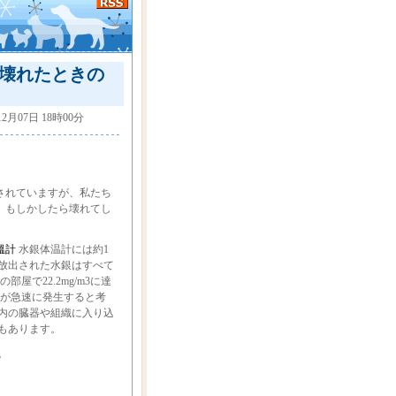
が壊れたときの
12月07日 18時00分
されていますが、私たち
、もしかしたら壊れてし
溫計
水銀体温計には約1
放出された水銀はすべて
屋で22.2mg/m3に達
中毒が急速に発生すると考
内の臓器や組織に入り込
もあります。
。