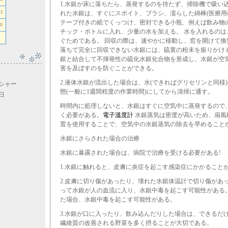
1.水銀が床に落ちたら、蒸発するのを待たず、掃除機で吸い
3
れた水銀は、すぐにスポイト、ブラシ、濡らした綿棒(医療用
テープ付きの紙でくっつけ、密封できる小瓶、例えば飲み物
0
チック・ボトルに入れ、少量の水を加える。 水を入れるのは
ぐためである。 回収の際は、速やかに移動し、窓を開けて換
落ちて完全に回収できない水銀には、硫黄の粉末を振りかける
銀と結合して不揮発性の硫化水銀化合物を形成し、水銀が空
害を及ぼすのを防ぐことができる。
2.液体水銀が流出した場合は、水(できればグリセリンと同様
シャー
態(一般に1週間程度の作業時間)にしてから清掃に通す。
6日
時間内に処理しないと、水銀はすぐに空気中に蒸発するので
く必要がある。
電子溫度計
水銀蒸気は密度が高いため、扇風
置を使用することで、空気中の水銀蒸気の除去を早めること
水銀にさらされた場合の治療
水銀に暴露された場合は、病院で治療を受ける必要がある!
1.水銀に触れると、皮膚に炎症を起こす感染症にかかること
2.皮膚に切り傷があったり、壊れた水銀体温計で切り傷があ
って水銀が人の血流に入り、水銀中毒を起こす可能性がある。
た場合、水銀中毒を起こす可能性がある。
3.水銀が口に入ったり、飲み込んだりした場合は、できるだ
繊維質の改善される野菜を多く摂ることが大切である。