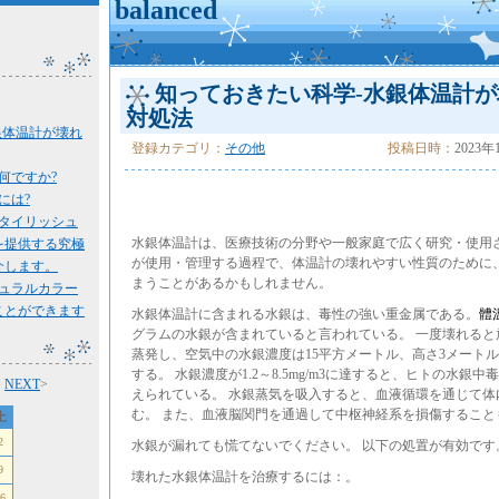
balanced
知っておきたい科学-水銀体温計
対処法
銀体温計が壊れ
登録カテゴリ：
その他
投稿日時：
2023年
何ですか?
には?
タイリッシュ
水銀体温計は、医療技術の分野や一般家庭で広く研究・使用
を提供する究極
が使用・管理する過程で、体温計の壊れやすい性質のために
介します。
まうことがあるかもしれません。
ュラルカラー
ことができます
水銀体温計に含まれる水銀は、毒性の強い重金属である。
體
グラムの水銀が含まれていると言われている。 一度壊れると
蒸発し、空気中の水銀濃度は15平方メートル、高さ3メートルの部
する。 水銀濃度が1.2～8.5mg/m3に達すると、ヒトの水銀
月
NEXT
>
えられている。 水銀蒸気を吸入すると、血液循環を通じて体
む。 また、血液脳関門を通過して中枢神経系を損傷すること
土
2
水銀が漏れても慌てないでください。 以下の処置が有効です
9
壊れた水銀体温計を治療するには：。
6