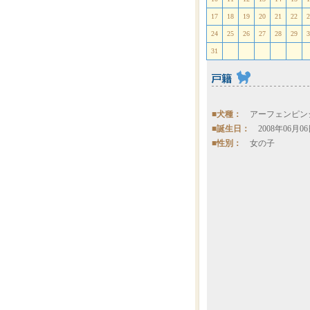
17
18
19
20
21
22
2
24
25
26
27
28
29
3
31
■犬種：
アーフェンピン
■誕生日：
2008年06月0
■性別：
女の子