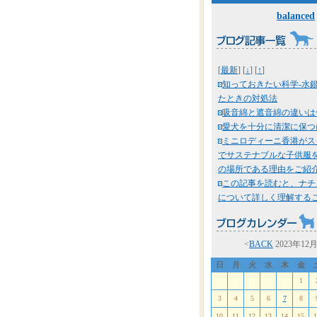
balanced
[
最新
] [
↓
] [
↑
]
知っておきたい科学-水
たときの対処法
吸音綿と遮音綿の違いは
愛犬を十分に清潔に保つ
ミニロディーニ香港がス
でサステナブルな子供服
の場所である理由をご紹
この記事を読むと、ナチ
について詳しく理解する
<
BACK
2023年12
日
月
火
水
木
金
1
3
4
5
6
7
8
10
11
12
13
14
15
1