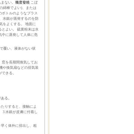
込まない。
幾度發燒
こぼ
の綿棒でよい)、または
のボトルのようなプラス
、水銀が蒸発するのを防
気をよくする。 地面に
とよい。 硫黄粉末は水
気中に蒸発して人体に危
)で覆い、液体がない状
、窓を長期間換気してお
機や換気扇などの排気装
ができる。
がある。
ったりすると、接触によ
 3.水銀が皮膚に付着し
け早く体外に排出し、粗