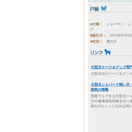
■犬種：
ジャーマン・シ
グ
■誕生日：
2011年03月0
■性別：
男の子
大型犬ケージ＆グッズ専
大型犬向けケージ＆グッ
大型犬シェパード飼い方
病気の情報
里親でもできる大型犬シ
方や健康病気情報を日々
何かのヒントになれば幸