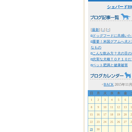
シェパードH
[
最新
] [
↓
] [
↑
]
ドッグフードに共感いた
重要！米国グアムへ犬と
なもの
こんな飲み方？犬の舌の
忠実な犬種ＴＯＰ１０だ
ペット肥満と健康被害
<
BACK
2015年11
日
月
火
水
木
金
1
2
3
4
5
6
8
9
10
11
12
13
1
15
16
17
18
19
20
2
22
23
24
25
26
27
2
29
30