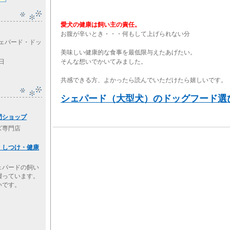
愛犬の健康は飼い主の責任。
お腹が辛いとき・・・何もして上げられない分
ェパード・ドッ
美味しい健康的な食事を最低限与えたあげたい。
そんな想いでかいてみました。
3日
共感できる方、よかったら読んでいただけたら嬉しいです。
シェパード（大型犬）のドッグフード選
門ショップ
ズ専門店
・しつけ・健康
ェパードの飼い
綴っています。
いです。