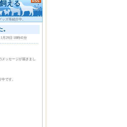
飼える
グッズ等紹介中。
た。
11月29日 18時41分
のメッセージが届きまし
介中です。