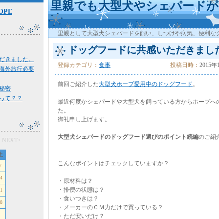
里親でも大型犬やシェパードが
OPE
里親として大型犬シェパードを飼い、しつけや病気、便利な
ドッグフードに共感いただきまし
だきました。
登録カテゴリ：
食事
投稿日時：
2015年
海外旅行必要
前回ご紹介した
大型犬ホープ愛用中のドッグフード
。
秘密
って？？
最近何度かシェパードや大型犬を飼っている方からホープへ
た。
御礼申し上げます。
大型犬シェパードのドッグフード選びのポイント続編
のご紹
月
NEXT>
土
こんなポイントはチェックしていますか？
7
4
・原材料は？
・排便の状態は？
1
・食いつきは？
8
・メーカーのＣＭ力だけで買っている？
・ただ安いだけ？