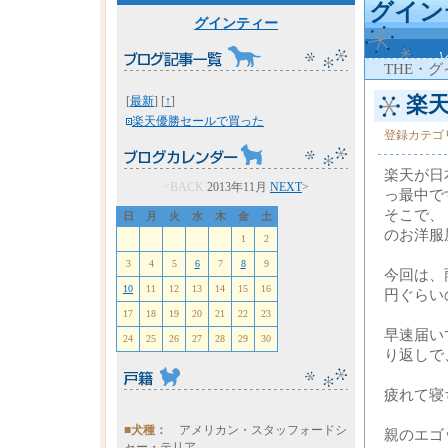
グイン
グインティー
THE・
楽天
[
最新
] [
↑
]
楽天優勝セールで買った
登録カテゴ
楽天が日
<BACK
2013年11月
NEXT
>
っ最中で
そこで、
日
月
火
水
木
金
土
のお洋服
1
2
3
4
5
6
7
8
9
今回は、
10
11
12
13
14
15
16
円ぐらい
17
18
19
20
21
22
23
早速届い
24
25
26
27
28
29
30
り返しで
疲れて寝
■犬種：
アメリカン・スタッフォードシ
親のエゴ
ャー・テリア