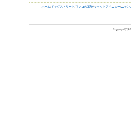
ホーム
/
ドッグストリート
/
ワンコの墓地
/
キャットアベニュー
/
ニャン
Copyright(C)20