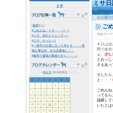
ミサ日
ミサ
わが家の
ごめ
[
最新
] [
↓
]
ごめんね、ミサ・・・(/_;)
登録カテゴ
ミサ、初のトリミング～♪
ミサ、やった～♪
今日は抜
「相手の立場に立って考える・・・危
間で抜糸
険な事以外、叱る必要無し！」
ぁ、
少し
最初で最後の愛娘だから・・・♪
とおっし
さもあっ
<
BACK
2013年08月
NEXT>
そしたら
と・・・
日
月
火
水
木
金
土
1
2
3
ごめんね
4
5
6
7
8
9
10
ってもら
11
12
13
14
15
16
17
躊躇して
18
19
20
21
22
23
24
いたとは
25
26
27
28
29
30
31