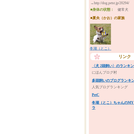
→http://dog.petst.jp/20294/
■身体の状態：
健常犬
■夏央（かお）の家族
冬湖（とこ）
リンク
〈犬 2頭飼い〉のランキ
にほんブログ村
多頭飼いのブログランキ
人気ブログランキング
PetC
冬湖（とこ）ちゃんのMY
ラ