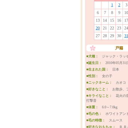
1
2
3
6
7
8
9
1
13
14
15
16
1
20
21
22
23
2
27
28
29
30
3
戸籍
■犬種：
ジャック・ラッ
■誕生日：
2010年05月31
■生まれた国：
日本
■性別：
女の子
■ニックネーム：
カオコ
■好きなこと：
お散歩、
■キライなこと：
花火の
打撃音
■体重：
6.0～7.0kg
■毛の色：
ホワイトアン
■毛の特徴：
スムース
■好きなおもちゃ：
Ｂ.Ｂ