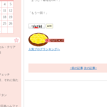
「よっし！着地もOK！」
4
5
0
11
12
「もう一回！」
7
18
19
4
25
26
1
セル・テリア
人気ブログランキングへ
日
<前の記事
次の記事>
フェッチ
音、それに似た
ドタン
.(日本ハムファ