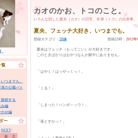
カオのかお、トコのこと。
いろんな顔した夏央（カオ）の日常、冬湖（トコ）の出来事。
夏央、フェッチ大好き、いつまでも。
登録カテゴリ：
訓練
投稿日時：
2012年
夏央はフェッチ（もってこい）が大好きです。
）
このときばかりはおやつなんか眼中にありません。
一覧
「はやく！はっやっくっ！」
、いつまでも。
隊員の公園パト
「くる！」
、狼狽する
「しまった！ハンボ～ッウ！」
飲み編
ごのせ編
ダー
「落とすかっ！」
月
NEXT
>
金
土