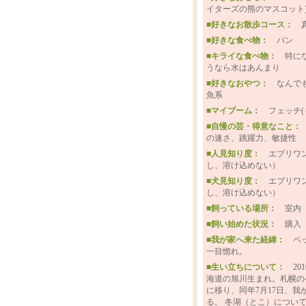
イターズの熊のマスコット
■好きなお散歩コース：
■好きな食べ物：
パン
■キライな食べ物：
特に
うなら水はあんまり
■好きなおやつ：
なんで
魚系
■マイブーム：
フェッチ(
■自慢の芸・得意なこと
の速さ、跳躍力、敏捷性
■人見知り度：
エブリワ
し、溶け込めない）
■犬見知り度：
エブリワ
し、溶け込めない）
■飼っている場所：
室内
■飼い始めた状況：
購入
■我が家へ来た経緯：
ペ
一目惚れ。
■生い立ちについて：
20
海道の旭川生まれ。札幌の
に移り、同年7月17日、我
る。 冬湖（とこ）につい