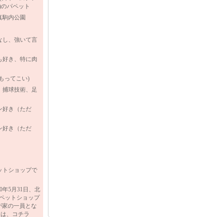
)のパペット
真駒内公園
なし、強いて言
も好き、特に肉
もってこい)
：
捕球技術、足
ン好き（ただ
ン好き（ただ
ットショップで
10年5月31日、北
ペットショップ
が家の一員とな
ては、コチラ