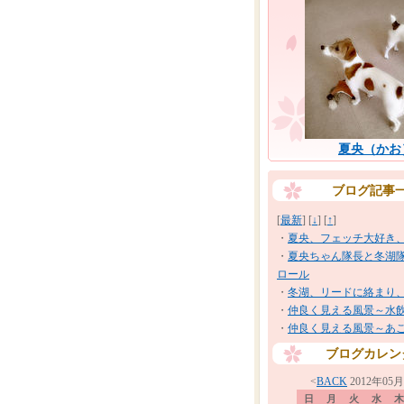
夏央（かお
ブログ記事
[
最新
] [
↓
] [
↑
]
・
夏央、フェッチ大好き
・
夏央ちゃん隊長と冬湖
ロール
・
冬湖、リードに絡まり
・
仲良く見える風景～水
・
仲良く見える風景～あ
ブログカレン
<
BACK
2012年05
日
月
火
水
木