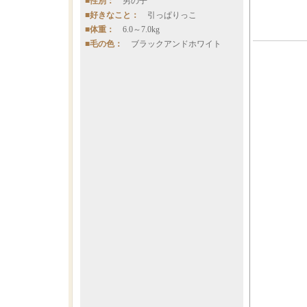
■性別：
男の子
■好きなこと：
引っぱりっこ
■体重：
6.0～7.0kg
■毛の色：
ブラックアンドホワイト