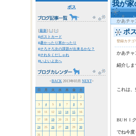
我が家
ボス
かあチャ
ポス
[
最新
] [
↓
] [
↑
]
ポストカード
登録カテゴ
暑かったり寒かったり
そろそろ次の課題が出来るかな？
かあチャ
それをくだしゃれ
いよいよ次へ
紹介しま
<
BACK
2013年03月
NEXT
>
これは、
日
月
火
水
木
金
土
1
2
3
4
5
6
7
8
9
10
11
12
13
14
15
16
BUＨＩ
17
18
19
20
21
22
23
24
25
26
27
28
29
30
でね今度
31