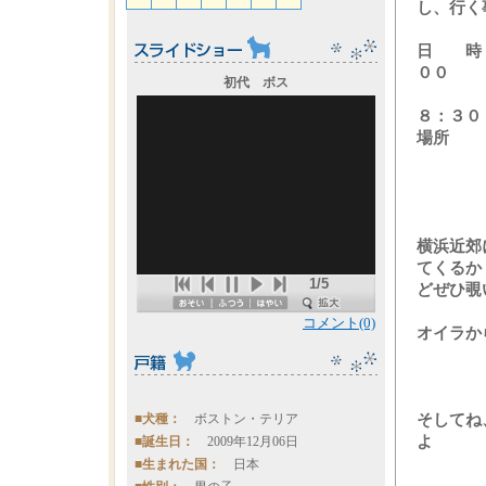
し、行く
日 時
００
初代 ボス
２
８：３０
場所 
一
空のメ
横浜近郊
てくるか
1/5
どぜひ覗
コメント(0)
オイラか
■犬種：
ボストン・テリア
そしてね
よ
■誕生日：
2009年12月06日
■生まれた国：
日本