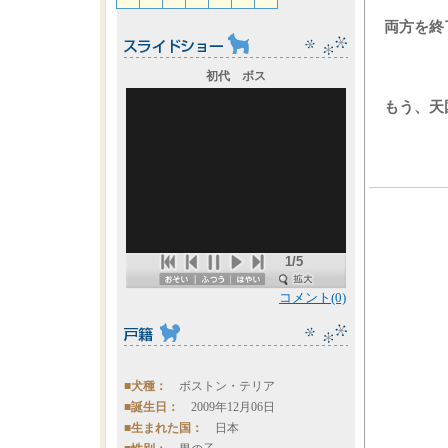
両方を終
初代 ボス
もう、天
1/5
コメント(0)
■犬種：
ボストン・テリア
■誕生日：
2009年12月06日
■生まれた国：
日本