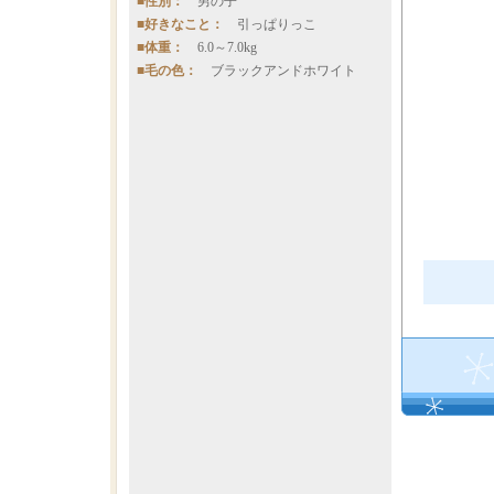
■性別：
男の子
■好きなこと：
引っぱりっこ
■体重：
6.0～7.0kg
■毛の色：
ブラックアンドホワイト