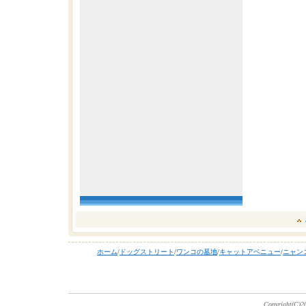
ホーム
/
ドッグストリート
/
ワンコの墓地
/
キャットアベニュー
/
ニャン
Copyright(C)20