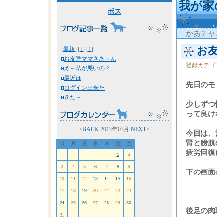
我が家
ボス
かあチャ
お友
[
最新
] [
↓
] [
↑
]
お友達ママさあ～ん
登録カテゴ
え～私が悪いの？
最近は
先日のモ
ログイン出来た
きた～
少しずつ
って良け
<
BACK
2013年03月
NEXT
>
今回は、
腎と膀胱
日
月
火
水
木
金
土
疲労回復
1
2
3
4
5
6
7
8
9
下の画面
10
11
12
13
14
15
16
17
18
19
20
21
22
23
24
25
26
27
28
29
30
後足の肉
31