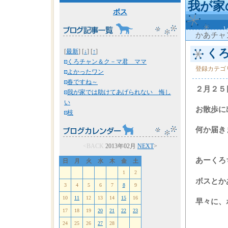
我が家
ボス
かあチャ
くろ
[
最新
] [
↓
] [
↑
]
くろチャン＆ク－マ君 ママ
登録カテゴ
よかったワン
春ですね～
２月２５
我が家では助けてあげられない 悔し
い
お散歩に
枝
何か届き
<BACK
2013年02月
NEXT
>
あーくろ
日
月
火
水
木
金
土
1
2
ボスとか
3
4
5
6
7
8
9
10
11
12
13
14
15
16
早々に、
17
18
19
20
21
22
23
24
25
26
27
28