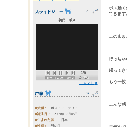
ボス動
てきます
初代 ボス
このまま
行っち
帰ってき
1/5
もう一枚
コメント(0)
こんな
■犬種：
ボストン・テリア
■誕生日：
2009年12月06日
■生まれた国：
日本
■性別：
男の子