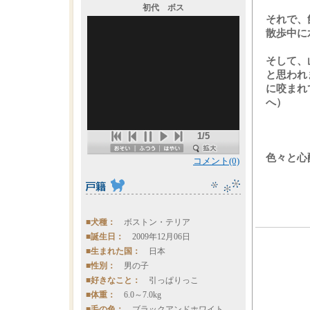
初代 ボス
それで、
散歩中に
そして、
と思われ
に咬まれ
へ）
1/5
色々と心
コメント(0)
■犬種：
ボストン・テリア
■誕生日：
2009年12月06日
■生まれた国：
日本
■性別：
男の子
■好きなこと：
引っぱりっこ
■体重：
6.0～7.0kg
■毛の色：
ブラックアンドホワイト