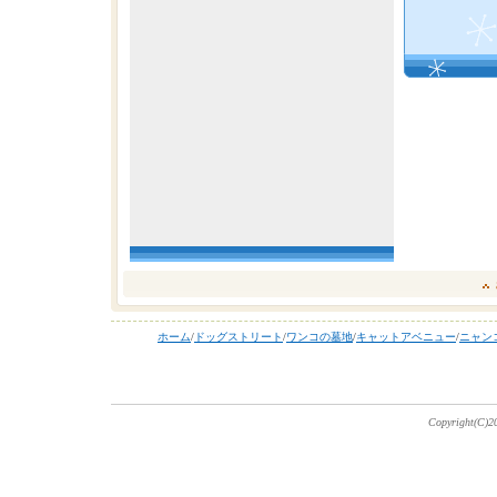
ホーム
/
ドッグストリート
/
ワンコの墓地
/
キャットアベニュー
/
ニャン
Copyright(C)20