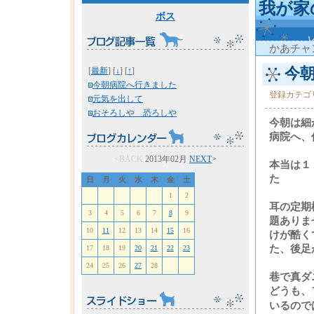
我が家
ボス
かあチャ
今朝
[
最新
] [
↓
] [
↑
]
今朝病院へ行きました
登録カテゴ
元気を出して
おそろしや 恐ろしや
今朝は細
病院へ、
<BACK
2013年02月
NEXT
>
本当は１
た
日
月
火
水
木
金
土
1
2
耳の定期
3
4
5
6
7
8
9
題ありま
10
11
12
13
14
15
16
けが酷く
た、後足
17
18
19
20
21
22
23
24
25
26
27
28
巷で真ダ
どうも、
いるので