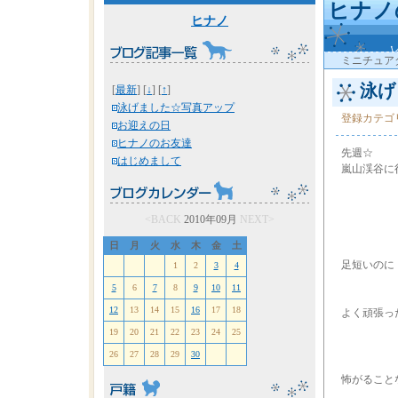
ヒナノ
ヒナノ
ミニチュア
泳げ
[
最新
] [
↓
] [
↑
]
泳げました☆写真アップ
登録カテゴ
お迎えの日
ヒナノのお友達
先週☆
はじめまして
嵐山渓谷に
<BACK
2010年09月
NEXT>
日
月
火
水
木
金
土
足短いのに・
1
2
3
4
5
6
7
8
9
10
11
12
13
14
15
16
17
18
よく頑張っ
19
20
21
22
23
24
25
26
27
28
29
30
怖がること