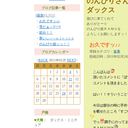
のんびりさ
ブログ記事一覧
ダックス
[
最新
] [
↓
] [
↑
]
遊びに来てくれて
・
お久ですッ♪♪
ありがとー☆
・
雪だぁ～!(^^)!
のんびり姫ＲＡＭＵを
・
節分！！
よろしくお願いしますッ！
・
寒いぃ～～о（＞＜）о
・
のんびり姫ッッ！！
お久ですッ♪♪
登録カテゴリ：
食事
ブログカレンダー
投稿日時：
2011年02月24
<
BACK
2011年02月
NEXT
>
日
月
火
水
木
金
土
1
2
3
4
5
こんばんは
頂いたコメントに「ぼ
6
7
8
9
10
11
12
コメントを頂きました
13
14
15
16
17
18
19
20
21
22
23
24
25
26
はい！！そういうこと
27
28
今日は節分の時に手作
を載せたところ「すご
戸籍
■犬種：
ダックス・ミニチ
でっ
調子にのって
ュア