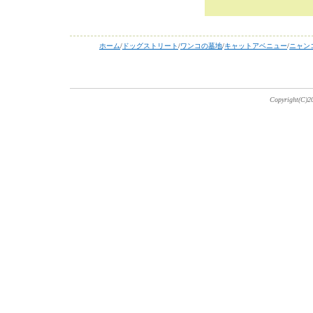
ホーム
/
ドッグストリート
/
ワンコの墓地
/
キャットアベニュー
/
ニャン
Copyright(C)20