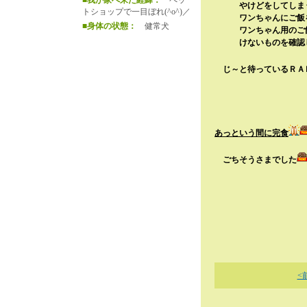
■我が家へ来た経緯：
ペッ
やけどをしてしま
トショップで一目ぼれ(^o^)／
ワンちゃんにご飯を
■身体の状態：
健常犬
ワンちゃん用のご飯
けないものを確認して
じ～と待っているＲＡ
あっという間に完食
ごちそうさまでした
<