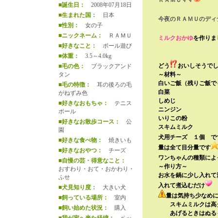
ＲＡＭＵママ
■誕生日：
2008年07月18日
■生まれた国：
日本
今夜のＲＡＭＵのディ
■性別：
女の子
■ニックネーム：
ＲＡＭＵ
ミルクおかゆ
を作りま
■好きなこと：
ボール遊び
■体重：
3.5～4.0kg
どう
おいしそうで
■毛の色：
ブラックアンド
タン
～材料～
白いご飯（残りご飯で
■毛の特徴：
耳の後ろの毛
白菜
がねずみ色
しめじ
■好きなおもちゃ：
テニス
ニンジン
ボール
いりこの粉
■好きなお散歩コース：
公
スキムミルク
園
犬用チーズ １個 で
■好きな食べ物：
焼きいも
量は全て目分量です
■好きなおやつ：
チーズ
ワンちゃんの種類によ
■自慢の芸・得意なこと：
～作り方～
おすわり・おて・おかわり・
お水を鍋に少し入れて
ふせ
入れて煮込むだけ
■犬見知り度：
大きい犬
量は気持ち少なめ
■飼っている場所：
室内
スキムミルクは高タ
■飼い始めた状況：
購入
あげるときはぬる～