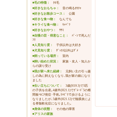
■毛の特徴：
ｸｾ毛
■好きなおもちゃ：
音の鳴るｵﾓﾁｬ
■好きなお散歩コース：
公園
■好きな食べ物：
なんでも
■キライな食べ物：
ｷｬﾍﾞﾂ
■好きなおやつ：
ｻｻﾐ
■自慢の芸・得意なこと：
ﾊﾞｰﾝで死んだ
ﾌﾘ
■人見知り度：
子供以外は大好き
■犬見知り度：
ﾀﾞｯｸｽ以外はﾀﾞﾒ
■飼っている場所：
室内
■飼い始めた状況：
家族・友人・知人か
らの譲り受け
■我が家へ来た経緯：
元飼い主の引っ越
しの為に飼えなくなり､我が家の娘になり
ました
■生い立ちについて：
3歳(H19.3)で5匹
の子供を出産｡4歳半(H21.1)でｸﾞﾚｰﾄﾞ5の椎
間板ﾍﾙﾆｱ発症･手術｡ﾘﾊﾋﾞﾘで歩けるように
なりましたが､5歳半(H21.12)で髄膜炎によ
る脊髄軟化症になりました｡
■身体の状態：
その他の障害
■アリスの家族