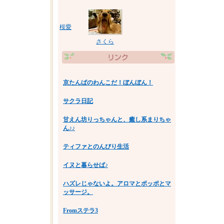
桜愛
さくら
京たんばのわんこだ！ぼんぼん！
サクラ日記
甘えん坊りっちゃんと、癒し系まりちゃ
ん♪♪
ティファとのんびり生活
イヌと暮らせば♪
ハズレじゃないよ。アロマとポッポとマ
ッサージ。
Fromステラ3