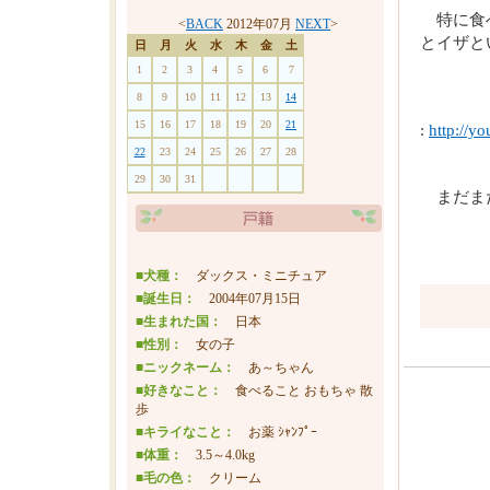
特に食べ
<
BACK
2012年07月
NEXT
>
とイザと
日
月
火
水
木
金
土
1
2
3
4
5
6
7
8
9
10
11
12
13
14
15
16
17
18
19
20
21
:
http://y
22
23
24
25
26
27
28
29
30
31
まだま
■犬種：
ダックス・ミニチュア
■誕生日：
2004年07月15日
■生まれた国：
日本
■性別：
女の子
■ニックネーム：
あ～ちゃん
■好きなこと：
食べること おもちゃ 散
歩
■キライなこと：
お薬 ｼｬﾝﾌﾟｰ
■体重：
3.5～4.0kg
■毛の色：
クリーム