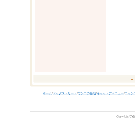
ホーム
/
ドッグストリート
/
ワンコの墓地
/
キャットアベニュー
/
ニャン
Copyright(C)20