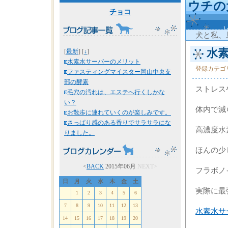
ウチの
チョコ
犬と私、
水素
[
最新
] [
↓
]
水素水サーバーのメリット
登録カテゴ
ファスティングマイスター岡山中央支
部の酵素
ストレス
毛穴の汚れは、エステへ行くしかな
い？
体内で減
お散歩に連れていくのが楽しみです。
さっぱり感のある香りでサラサラにな
高濃度水
りました。
ほんの少
<
BACK
2015年06月
NEXT>
フラボノ
日
月
火
水
木
金
土
実際に最
1
2
3
4
5
6
7
8
9
10
11
12
13
水素水サ
14
15
16
17
18
19
20