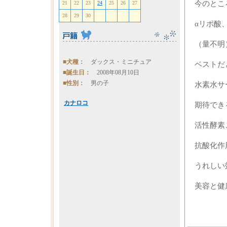
今のとこ
21
22
23
24
25
26
27
28
29
30
αリポ酸
（量不明
■犬種：
ダックス・ミニチュア
ベストだ
■誕生日：
2008年08月10日
■性別：
男の子
水素水サ
カナロコ
期待でき
活性酵素
抗酸化作
うれしい
美容と健