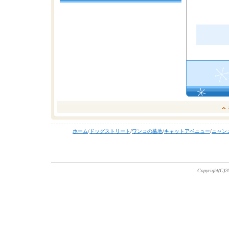
ホーム
/
ドッグストリート
/
ワンコの墓地
/
キャットアベニュー
/
ニャン
Copyright(C)20