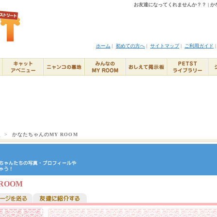
お友達になってくれませんか？？ | かな
ホーム
|
初めての方へ
|
サイトマップ
|
ご利用ガイド
ト
>
かなたちゃんのMY ROOM
ROOM