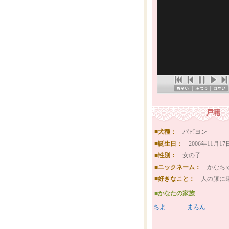
戸籍
■犬種：
パピヨン
■誕生日：
2006年11月17
■性別：
女の子
■ニックネーム：
かなち
■好きなこと：
人の膝に
■かなたの家族
ちよ
まろん