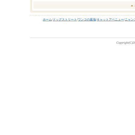
ホーム
/
ドッグストリート
/
ワンコの墓地
/
キャットアベニュー
/
ニャン
Copyright(C)20