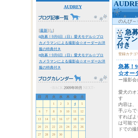
AUD
AUDREY
のんび～
[
最新
] [
↓
]
急募
急募！9月6日（日）愛犬モデル☆プロ
ラマン
カメラマンによる撮影会☆オーダーお洋
付き
服の特典付き
登録カテゴ
急募！9月6日（日）愛犬モデル☆プロ
カメラマンによる撮影会☆オーダーお洋
急募！
服の特典付き
☆オー
ー撮影会
<BACK
2009年09月
NEXT>
愛犬のオ
日
月
火
水
木
金
土
す
1
2
3
4
5
内容は、
手ぶらで
6
7
8
9
10
11
12
すればよ
13
14
15
16
17
18
19
は可能で
20
21
22
23
24
25
26
ドでの撮
27
28
29
30