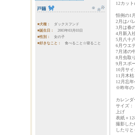
12カッ
恒例の1
2月はバ
■犬種：
ダックスフンド
3月は春
■誕生日：
2003年03月03日
4月新入
■性別：
女の子
5月八十
■好きなこと：
食べること☆寝ること
6月ウエ
7月渚の
8月虫
9月スポ
10月サ
11月木
12月忘
※昨年の
カレン
サイズ：
上げ
表紙＋12
撮影した
したりと