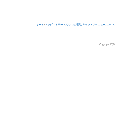
ホーム
/
ドッグストリート
/
ワンコの墓地
/
キャットアベニュー
/
ニャン
Copyright(C)20