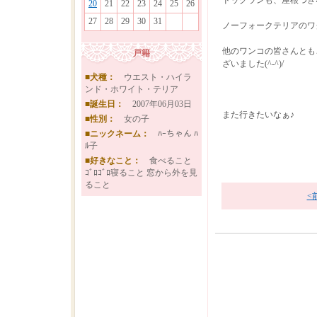
ドッグランも、屋根つきな
20
21
22
23
24
25
26
27
28
29
30
31
ノーフォークテリアのワ
他のワンコの皆さんとも
戸籍
ざいました(^-^)/
■犬種：
ウエスト・ハイラ
ンド・ホワイト・テリア
■誕生日：
2007年06月03日
また行きたいなぁ♪
■性別：
女の子
■ニックネーム：
ﾊｰちゃん ﾊ
ﾙ子
■好きなこと：
食べること
ｺﾞﾛｺﾞﾛ寝ること 窓から外を見
ること
<