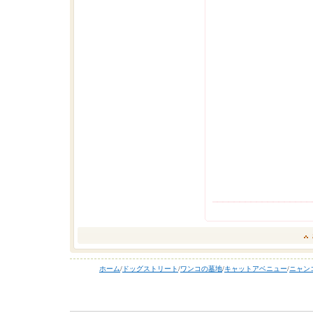
ホーム
/
ドッグストリート
/
ワンコの墓地
/
キャットアベニュー
/
ニャン