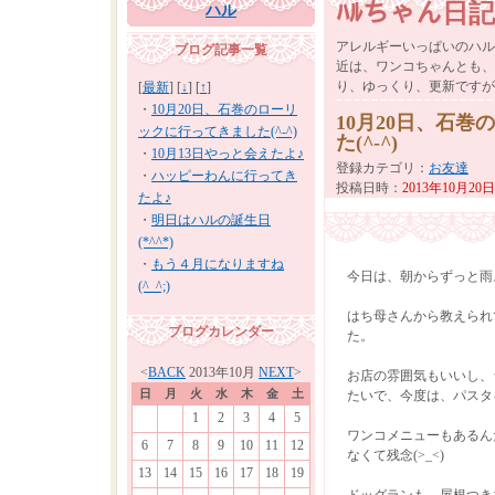
ﾊﾙちゃん日記
ハル
アレルギーいっぱいのハル
ブログ記事一覧
近は、ワンコちゃんとも、
り、ゆっくり、更新ですが
[
最新
] [
↓
] [
↑
]
・
10月20日、石巻のローリ
10月20日、石
ックに行ってきました(^-^)
た(^-^)
・
10月13日やっと会えたよ♪
登録カテゴリ
：
お友達
・
ハッピーわんに行ってき
投稿日時
：
2013年10月20日
たよ♪
・
明日はハルの誕生日
(*^^*)
・
もう４月になりますね
今日は、朝からずっと雨
(^_^;)
はち母さんから教えられ
ブログカレンダー
た。
<
BACK
2013年10月
NEXT
>
お店の雰囲気もいいし、
日
月
火
水
木
金
土
たいで、今度は、パスタを
1
2
3
4
5
ワンコメニューもあるん
6
7
8
9
10
11
12
なくて残念(>_<)
13
14
15
16
17
18
19