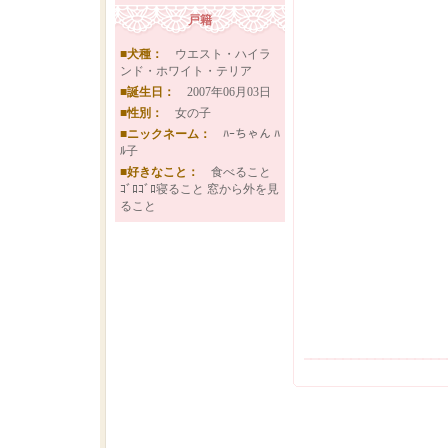
戸籍
■犬種：
ウエスト・ハイラ
ンド・ホワイト・テリア
■誕生日：
2007年06月03日
■性別：
女の子
■ニックネーム：
ﾊｰちゃん ﾊ
ﾙ子
■好きなこと：
食べること
ｺﾞﾛｺﾞﾛ寝ること 窓から外を見
ること