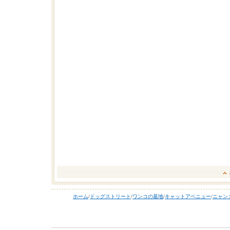
ホーム
/
ドッグストリート
/
ワンコの墓地
/
キャットアベニュー
/
ニャン