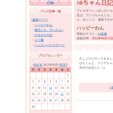
ﾊﾙちゃん日記
ハル
アレルギーいっぱいのハル
ブログ記事一覧
近は、ワンコちゃんとも、
り、ゆっくり、更新ですが
[
最新
] [
↓
] [
↑
]
・
ハッピーわん
ハッピーわん
・
蔵王にも、行ったよ♪
登録カテゴリ
：
お友達
・
ひまわりの丘
投稿日時
：
2012年09月21日
・
ユリ園
・
ハッピーバースデー☆
ブログカレンダー
久しぶりに行ってきました(
はちくんと、ココアちゃん
<
BACK
2012年09月
NEXT
>
先月のお話し(^_^;)
日
月
火
水
木
金
土
1
2
3
4
5
6
7
8
<
9
10
11
12
13
14
15
16
17
18
19
20
21
22
23
24
25
26
27
28
29
30