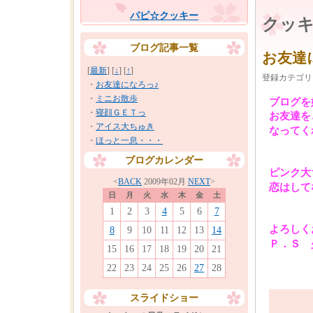
パピ☆クッキー
クッキ
ブログ記事一覧
お友達
[
最新
] [
↓
] [
↑
]
登録カテゴリ
・
お友達になろっ♪
・
ミニお散歩
ブログを
・
寝顔ＧＥＴっ
お友達を
・
アイス大ちゅき
なってく
・
ほっと一息・・・
ブログカレンダー
ピンク大
<
BACK
2009年02月
NEXT
>
恋はして
日
月
火
水
木
金
土
1
2
3
4
5
6
7
よろしく
8
9
10
11
12
13
14
Ｐ．Ｓ 
15
16
17
18
19
20
21
22
23
24
25
26
27
28
スライドショー