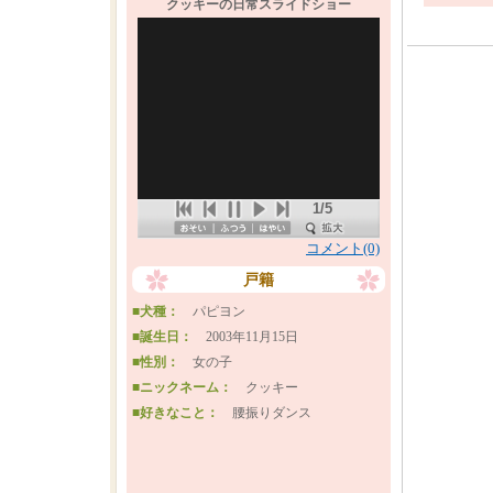
クッキーの日常スライドショー
1/5
コメント(0)
戸籍
■犬種：
パピヨン
■誕生日：
2003年11月15日
■性別：
女の子
■ニックネーム：
クッキー
■好きなこと：
腰振りダンス