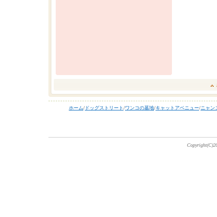
ホーム
/
ドッグストリート
/
ワンコの墓地
/
キャットアベニュー
/
ニャン
Copyright(C)20