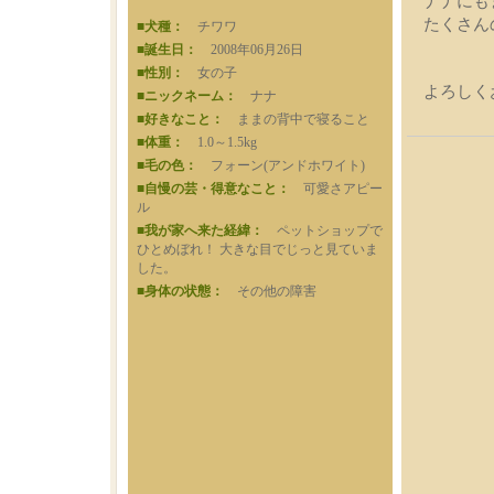
ナナにも
たくさん
■犬種：
チワワ
■誕生日：
2008年06月26日
■性別：
女の子
よろしく
■ニックネーム：
ナナ
■好きなこと：
ままの背中で寝ること
■体重：
1.0～1.5kg
■毛の色：
フォーン(アンドホワイト)
■自慢の芸・得意なこと：
可愛さアピー
ル
■我が家へ来た経緯：
ペットショップで
ひとめぼれ！ 大きな目でじっと見ていま
した。
■身体の状態：
その他の障害