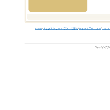
ホーム
/
ドッグストリート
/
ワンコの墓地
/
キャットアベニュー
/
ニャン
Copyright(C)20