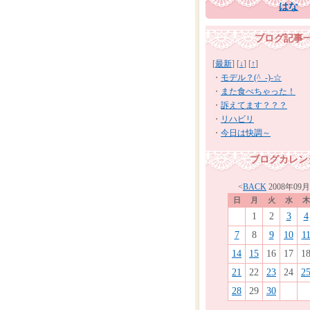
はな
ブログ記事
[
最新
] [
↓
] [
↑
]
・
モデル？(^_-)-☆
・
また食べちゃった！
・
訴えてます？？？
・
リハビリ
・
今日は快調～
ブログカレン
<
BACK
2008年09
日
月
火
水
木
1
2
3
4
7
8
9
10
1
14
15
16
17
1
21
22
23
24
2
28
29
30