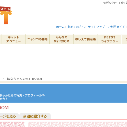
モデル？(^_-)-☆
ホーム
|
初めての方へ
|
サイトマップ
|
ご利用ガイド
ト
>
はなちゃんのMY ROOM
OOM