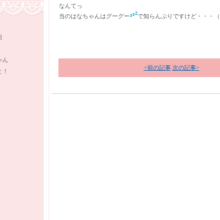
なんてっ
当のはなちゃんはグーグー
で知らんぷりですけど・・・（
日
ゃん
<前の記事
次の記事>
と！