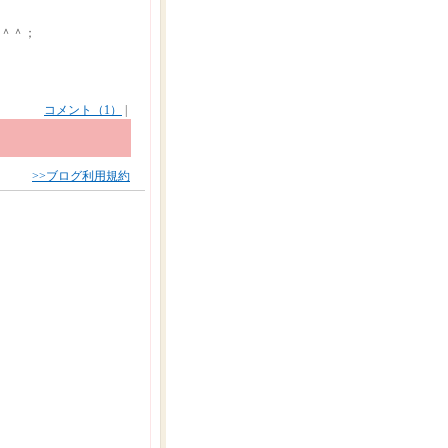
＾＾；
コメント（1）
|
>>ブログ利用規約