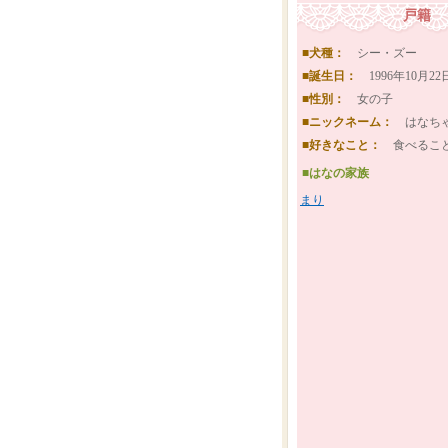
戸籍
■犬種：
シー・ズー
■誕生日：
1996年10月22
■性別：
女の子
■ニックネーム：
はなち
■好きなこと：
食べるこ
■はなの家族
まり