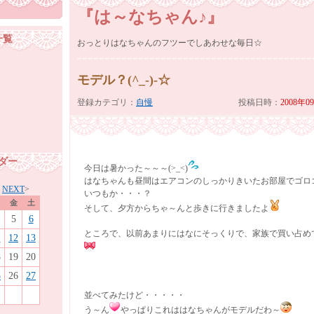
『は～なちゃん♪』
一覧
おっとりはなちゃんのフツーでしあわせな毎日☆
モデル？(^_-)-☆
登録カテゴリ：
自慢
投稿日時：
2008年0
ダー
今日は暑かった～～～(>_<)
はなちゃんも昼間はエアコンのしっかりきいたお部屋でゴロゴロ(
月
NEXT
>
いつもか・・・？
金
土
そして、夕方からちゃ～んと歩きに行きましたよ
5
6
ところで、以前あまりにはなにそっくりで、家族で買い占め
1
12
13
8
19
20
5
26
27
並べてみたけど・・・・・
う～ん
やっぱりこれははなちゃんがモデルだわ～