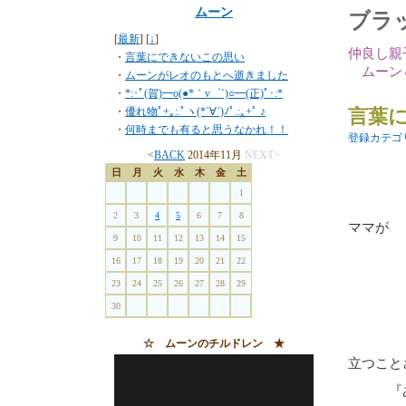
ムーン
ブラ
[
最新
] [
↓
]
仲良し親
・
言葉にできないこの思い
ムーン
・
ムーンがレオのもとへ逝きました
・
*:･ﾟ(賀)━o(●*｀v゜`)○━(正)ﾟ･:*
・
優れ物ﾟ+｡:.ﾟヽ(*´∀`)ﾉﾟ.:｡+ﾟ ♪
言葉
・
何時までも有ると思うなかれ！！
登録カテゴ
<
BACK
2014年11月
NEXT>
日
月
火
水
木
金
土
1
2
3
4
5
6
7
8
ママが 
9
10
11
12
13
14
15
『１３
16
17
18
19
20
21
22
23
24
25
26
27
28
29
30
期待
☆ ムーンのチルドレン ★
立つこと
『あり