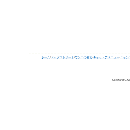
ホーム
/
ドッグストリート
/
ワンコの墓地
/
キャットアベニュー
/
ニャン
Copyright(C)20