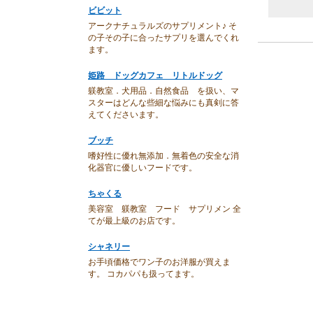
ビビット
アークナチュラルズのサプリメント♪ そ
の子その子に合ったサプリを選んでくれ
ます。
姫路 ドッグカフェ リトルドッグ
躾教室．犬用品．自然食品 を扱い、マ
スターはどんな些細な悩みにも真剣に答
えてくださいます。
ブッチ
嗜好性に優れ無添加．無着色の安全な消
化器官に優しいフードです。
ちゃくる
美容室 躾教室 フード サプリメン 全
てが最上級のお店です。
シャネリー
お手頃価格でワン子のお洋服が買えま
す。 コカパパも扱ってます。