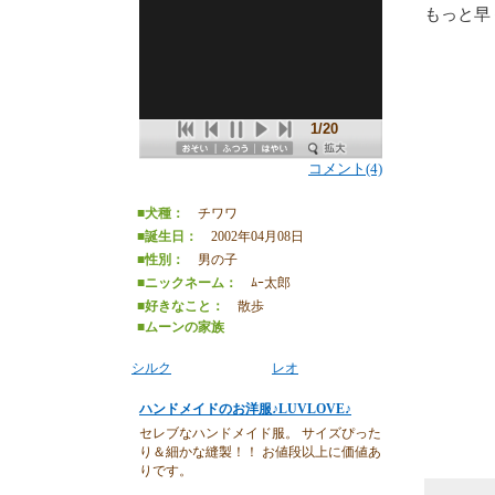
もっと早
1/20
コメント(4)
虹の橋
■犬種：
チワワ
■誕生日：
2002年04月08日
自
■性別：
男の子
■ニックネーム：
ﾑｰ太郎
■好きなこと：
散歩
■ムーンの家族
シルク
レオ
ハンドメイドのお洋服♪LUVLOVE♪
セレブなハンドメイド服。 サイズぴった
り＆細かな縫製！！ お値段以上に価値あ
りです。