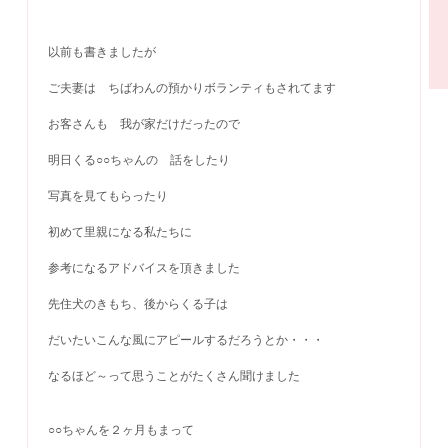
以前も書きましたが
ご夫妻は ちばわんの預かりボランティもされてます
お客さんも 我が家だけだったので
明日くる○○ちゃんの 話をしたり
写真を見てもらったり
初めて里親になる私たちに
参考になるアドバイスを頂きました
先住犬のきもち、後からくる子は
だいたいこんな風にアピールするだろうとか・・・
なるほど～って思うことがたくさん聞けました
○○ちゃんを２ヶ月もまって