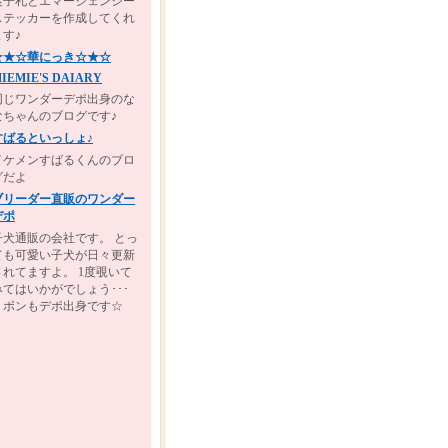
迷子札とエマージェンシー
ステッカーを作成してくれ
ます♪
☆★☆華にっき☆★☆
IEMIE'S DAIARY
同じワンダーデポ出身のな
なちゃんのブログです♪
すばるといっしょ♪
イケメンすばるくんのブロ
グだよ
ブリーダー直販のワンダー
デポ
子犬通販の会社です。 とっ
ても可愛い子犬が日々更新
されてますよ。 1度覗いて
みてはいかがでしょう･･･
リボンもデポ出身です☆