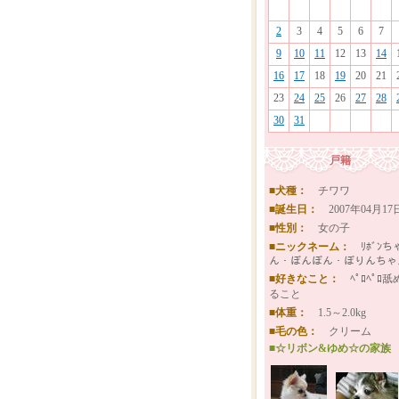
2
3
4
5
6
7
9
10
11
12
13
14
16
17
18
19
20
21
23
24
25
26
27
28
30
31
戸籍
■犬種：
チワワ
■誕生日：
2007年04月17
■性別：
女の子
■ニックネーム：
ﾘﾎﾞﾝち
ん・ぼんぼん・ぼりんちゃ
■好きなこと：
ﾍﾟﾛﾍﾟﾛ舐
ること
■体重：
1.5～2.0kg
■毛の色：
クリーム
■☆リボン&ゆめ☆の家族