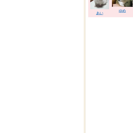
ゆめ
あい