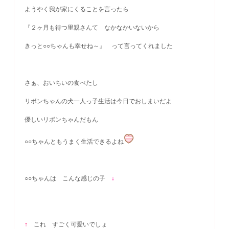
ようやく我が家にくることを言ったら
『２ヶ月も待つ里親さんて なかなかいないから
きっと○○ちゃんも幸せね～』 って言ってくれました
さぁ、おいちいの食べたし
リボンちゃんの犬一人っ子生活は今日でおしまいだよ
優しいリボンちゃんだもん
○○ちゃんともうまく生活できるよね
○○ちゃんは こんな感じの子
↓
↑
これ すごく可愛いでしょ