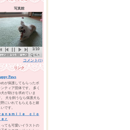
写真館
1/10
コメント(1)
リンク
appy Paws
ゆめが保護してもらったボ
ランティア団体です。 多く
の犬が助けを求めていま
す。 犬を飼うなら保護犬も
視野にいれてもらえると嬉
しいです。
ｗａｎｓｍｉｌｅ ｃｌｏ
ｖｅｒ
とっても可愛いイラストの