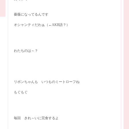
薔薇になってるんです
オシャンティだわぁ（←AKB語？）
わたちのは～？
リボンちゃんも いつものミートローフね
もぐもぐ
毎回 きれ～いに完食するよ