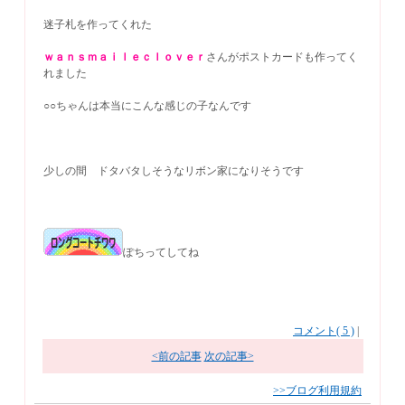
迷子札を作ってくれた
ｗａｎｓｍａｉｌｅｃｌｏｖｅｒ
さんがポストカードも作ってく
れました
○○ちゃんは本当にこんな感じの子なんです
少しの間 ドタバタしそうなリボン家になりそうです
ぽちってしてね
コメント( 5 )
|
<前の記事
次の記事>
>>ブログ利用規約