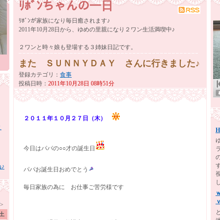
ﾘﾎﾞﾝちゃんの一日
ﾘﾎﾞﾝが家族になり毎日癒されます♪
2011年10月28日から、ゆめの里親になり２ワン生活満喫中♪
２ワンと時々娘も登場する３姉妹日記です。
また ＳＵＮＮＹＤＡＹ さんに行きました♪
登録カテゴリ
：
食事
投稿日時
：
2011年10月28日 08時51分
２０１１年１０月２７日（木）
よ
H
今日はパパの○○才の誕生日
♪
パパお誕生日おめでとう
毎日家族の為に お仕事ご苦労様です
>
土