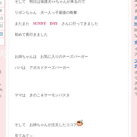
そして 明日は保護犬○○ちゃんが来るので
1
8
リボンちゃん 犬一人っ子最後の晩餐
15
またまた
SUNNY DAY
さんに行ってきました
M
22
29
初めて夜行きました
お姉ちゃんは お気に入りのチーズバーガー
パパは アボカドチーズバーガー
日
ゃ
ん
ママは きのこ＆サーモンパスタ
め
そして お姉ちゃんが注文したココア
見てみて～