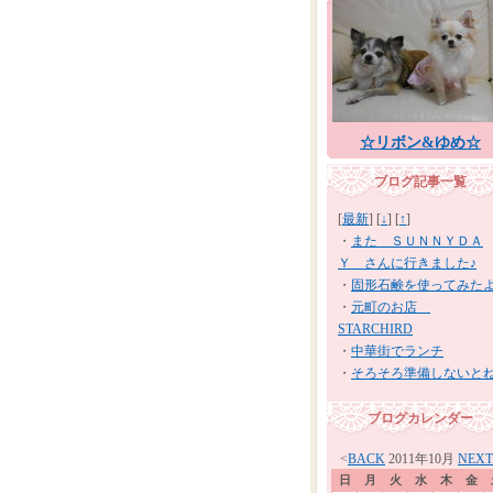
☆リボン&ゆめ☆
ブログ記事一覧
[
最新
] [
↓
] [
↑
]
・
また ＳＵＮＮＹＤＡ
Ｙ さんに行きました♪
・
固形石鹸を使ってみた
・
元町のお店
STARCHIRD
・
中華街でランチ
・
そろそろ準備しないとね
ブログカレンダー
<
BACK
2011年10月
NEXT
日
月
火
水
木
金