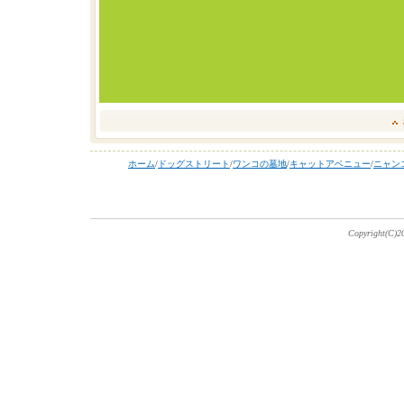
ホーム
/
ドッグストリート
/
ワンコの墓地
/
キャットアベニュー
/
ニャン
Copyright(C)20