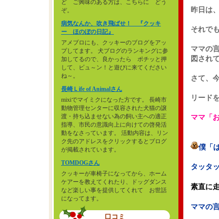
ど ご興味のある方は、こちらに どう
昨日は
ぞ。
病気なんか、吹き飛ばせ！ 『クッキ
それで
ー ほのぼの日記』
アメブロにも、クッキーのブログをアッ
ママの
プしてます。 犬ブログのランキングに参
図され
加してるので、良かったら ポチッと押
して、ビュ～ン！と遊びに来てください
ね～。
さて、
長崎Ｌife of Animalさん
リード
mixiでマイミクになった方です。 長崎市
動物管理センターに収容された犬猫の譲
渡・持ち込ませない為の飼い主への適正
ママ「
指導、市民の意識向上に向けての啓発活
動をなさっています。 活動内容は、リン
ク先のアドレスをクリックするとブログ
僕「
が掲載されています。
TOMDOGさん
タッタ
クッキーが車椅子になってから、ホーム
ケアーを教えてくれたり、ドッグダンス
素直に
など楽しい事を提供してくれて お世話
になってます。
ママの
口コミ