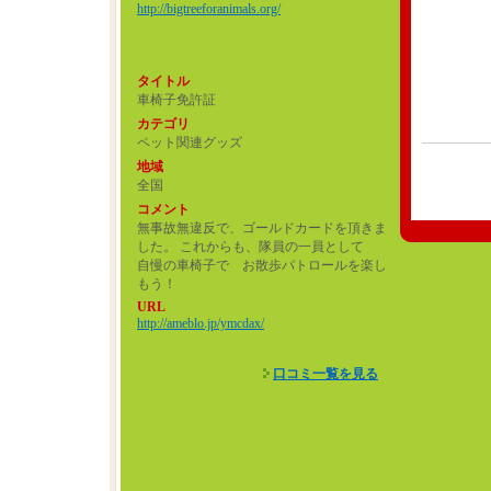
http://bigtreeforanimals.org/
タイトル
車椅子免許証
カテゴリ
ペット関連グッズ
地域
全国
コメント
無事故無違反で、ゴールドカードを頂きま
した。 これからも、隊員の一員として
自慢の車椅子で お散歩パトロールを楽し
もう！
URL
http://ameblo.jp/ymcdax/
口コミ一覧を見る