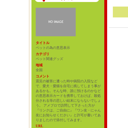
タイトル
ペットの為の意思表示
カテゴリ
ペット関連グッズ
地域
全国
コメント
震災の被害に遭った時や病院の入院など
で、愛犬・愛猫を自宅に残してしまう事が
あるかも。そんな時、誰に預けるのかなど
の意思表示カードを携帯しておけば、殺処
分される等の悲しい結末にならないでしょ
う。 アメブロで訪問して下さった方が
『リンクは、ご自由に』『ワン友・にゃん
友にお知らせください』と許可が書いてあ
りましたので添付してみます。
URL