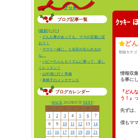
クッキー
ブログ記事一覧
ｸｯｷｰ
[
最新
] [
↓
] [
↑
]
・
どんな事があっても、ママの言葉に従
ど
おう！
・
ママと一緒に、１歩目が出られるか
登録カテゴ
な…
・
パピーちゃんもリズムに乗って、楽し
くレッスン！
情報収
・
山中湖に行く準備
る事に
・
車椅子のメンテナンス
『どん
ブログカレンダー
う！』
<
BACK
2012年07月
NEXT
>
日
月
火
水
木
金
土
先ずは
1
2
3
4
5
6
7
僕もママ
8
9
10
11
12
13
14
15
16
17
18
19
20
21