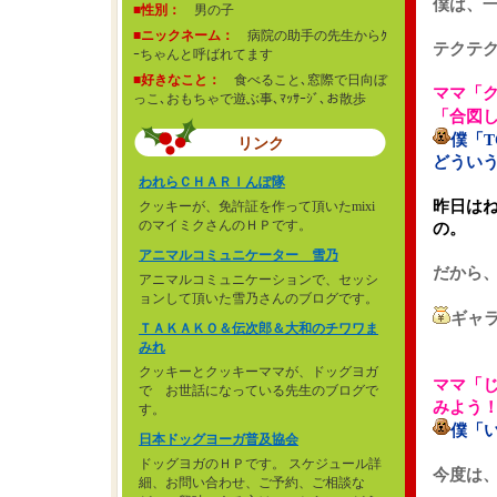
僕は、
■性別：
男の子
■ニックネーム：
病院の助手の先生からｸ
テクテ
ｰちゃんと呼ばれてます
■好きなこと：
食べること､窓際で日向ぼ
ママ「
っこ､おもちゃで遊ぶ事､ﾏｯｻｰｼﾞ､お散歩
「合図
僕「
リンク
どうい
われらＣＨＡＲＩんぽ隊
昨日はね
クッキーが、免許証を作って頂いたmixi
のマイミクさんのＨＰです。
の。
アニマルコミュニケーター 雪乃
だから
アニマルコミュニケーションで、セッシ
ョンして頂いた雪乃さんのブログです。
ギャ
ＴＡＫＡＫＯ＆伝次郎＆大和のチワワま
みれ
クッキーとクッキーママが、ドッグヨガ
ママ「
で お世話になっている先生のブログで
みよう
す。
僕「
日本ドッグヨーガ普及協会
ドッグヨガのＨＰです。 スケジュール詳
今度は
細、お問い合わせ、ご予約、ご相談な