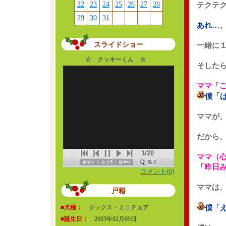
22
23
24
25
26
27
28
テクテ
29
30
31
あれ…
スライドショー
一緒に
☆ クッキーくん ☆
そした
ママ「
僕「
ママが
だから
1/20
ママ（
「昨日
コメント(6)
ママは
戸籍
■犬種：
ダックス・ミニチュア
僕「
■誕生日：
2003年02月09日