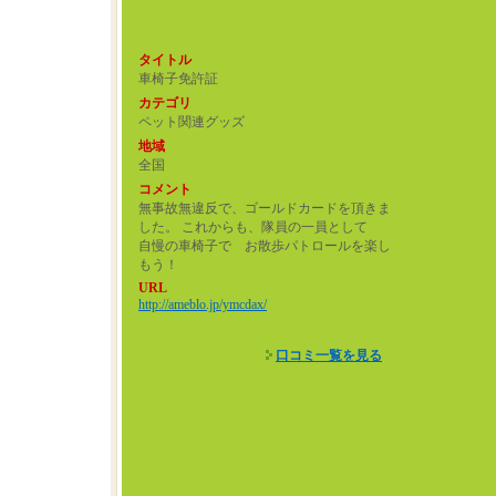
タイトル
車椅子免許証
カテゴリ
ペット関連グッズ
地域
全国
コメント
無事故無違反で、ゴールドカードを頂きま
した。 これからも、隊員の一員として
自慢の車椅子で お散歩パトロールを楽し
もう！
URL
http://ameblo.jp/ymcdax/
口コミ一覧を見る