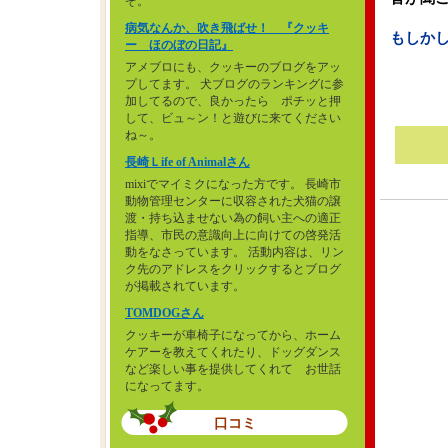
ぞ。
病気なんか、吹き飛ばせ！ 『クッキ
もしか
ー ほのぼの日記』
アメブロにも、クッキーのブログをアッ
プしてます。 犬ブログのランキングに参
加してるので、良かったら ポチッと押
して、ビュ～ン！と遊びに来てください
ね～。
長崎Ｌife of Animalさん
mixiでマイミクになった方です。 長崎市
動物管理センターに収容された犬猫の譲
渡・持ち込ませない為の飼い主への適正
指導、市民の意識向上に向けての啓発活
動をなさっています。 活動内容は、リン
ク先のアドレスをクリックするとブログ
が掲載されています。
TOMDOGさん
クッキーが車椅子になってから、ホーム
ケアーを教えてくれたり、ドッグダンス
など楽しい事を提供してくれて お世話
になってます。
口コミ