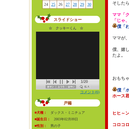
そした
24
25
26
27
28
29
30
ママ「
スライドショー
「じゃ
僕「
☆ クッキーくん ☆
ママが
僕、嬉
たよ。
おもち
1/20
僕「
コメント(6)
ホース
戸籍
■犬種：
ダックス・ミニチュア
ヒヒ～
■誕生日：
2003年02月09日
コロコ
■性別：
男の子