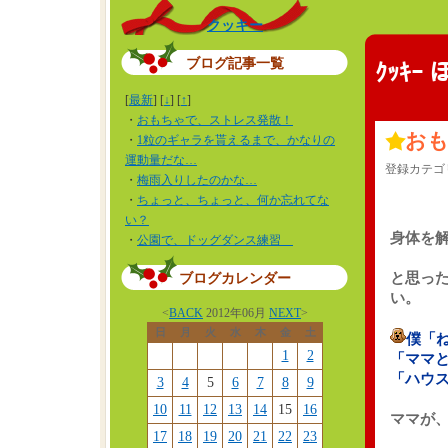
クッキー
ブログ記事一覧
ｸｯｷｰ
[
最新
] [
↓
] [
↑
]
・
おもちゃで、ストレス発散！
お
・
1粒のギャラを貰えるまで、かなりの
運動量だな…
登録カテゴ
・
梅雨入りしたのかな…
・
ちょっと、ちょっと、何か忘れてな
い？
身体を
・
公園で、ドッグダンス練習
と思っ
ブログカレンダー
い。
<
BACK
2012年06月
NEXT
>
日
月
火
水
木
金
土
僕「
1
2
「ママ
「ハウ
3
4
5
6
7
8
9
10
11
12
13
14
15
16
ママが
17
18
19
20
21
22
23