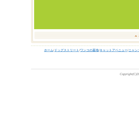
ホーム
/
ドッグストリート
/
ワンコの墓地
/
キャットアベニュー
/
ニャン
Copyright(C)20