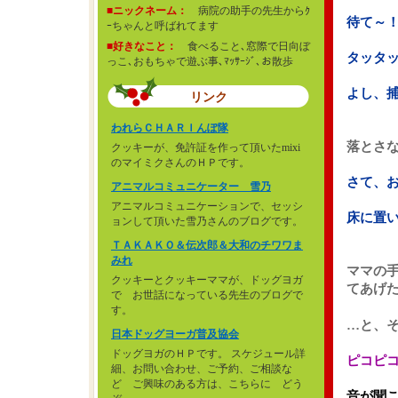
■ニックネーム：
病院の助手の先生からｸ
待て～
ｰちゃんと呼ばれてます
■好きなこと：
食べること､窓際で日向ぼ
タッタ
っこ､おもちゃで遊ぶ事､ﾏｯｻｰｼﾞ､お散歩
よし、
リンク
われらＣＨＡＲＩんぽ隊
落とさ
クッキーが、免許証を作って頂いたmixi
のマイミクさんのＨＰです。
さて、
アニマルコミュニケーター 雪乃
アニマルコミュニケーションで、セッシ
床に置
ョンして頂いた雪乃さんのブログです。
ＴＡＫＡＫＯ＆伝次郎＆大和のチワワま
みれ
ママの
クッキーとクッキーママが、ドッグヨガ
てあげ
で お世話になっている先生のブログで
す。
…と、
日本ドッグヨーガ普及協会
ドッグヨガのＨＰです。 スケジュール詳
ピコピ
細、お問い合わせ、ご予約、ご相談な
ど ご興味のある方は、こちらに どう
音が聞