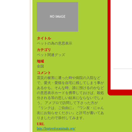
タイトル
ペットの為の意思表示
カテゴリ
ペット関連グッズ
地域
全国
コメント
震災の被害に遭った時や病院の入院など
で、愛犬・愛猫を自宅に残してしまう事が
あるかも。そんな時、誰に預けるのかなど
の意思表示カードを携帯しておけば、殺処
分される等の悲しい結末にならないでしょ
う。 アメブロで訪問して下さった方が
『リンクは、ご自由に』『ワン友・にゃん
友にお知らせください』と許可が書いてあ
りましたので添付してみます。
URL
http://bigtreeforanimals.org/