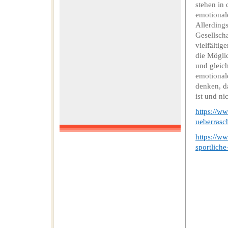
stehen in 
emotional
Allerding
Gesellsch
vielfälti
die Mögli
und gleic
emotional
denken, da
ist und ni
https://w
ueberrasc
https://w
sportlich