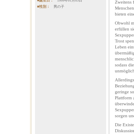
■誕生日：
1999年01月03日
Zweitens f
■性別：
男の子
Menschen 
bieten ei
Obwohl m
erfüllen s
Sexpuppen
Trost spe
Leben ein
übermäßig
menschlic
sodass di
unmöglich
Allerding
Beziehung
geringe s
Plattform
überwinde
Sexpuppen
sorgen und
Die Exist
Diskussio