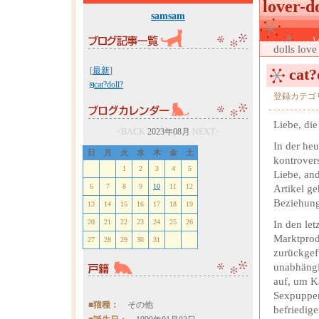
lover-do
samsam
dolls love
[
最新
]
cat?
cat?doll?
登録カテゴ
Liebe, di
<BACK
2023年08月
NEXT>
In der heu
日
月
火
水
木
金
土
kontrover
1
2
3
4
5
Liebe, and
6
7
8
9
10
11
12
Artikel g
Beziehung
13
14
15
16
17
18
19
20
21
22
23
24
25
26
In den le
Marktprod
27
28
29
30
31
zurückgef
unabhängi
auf, um K
Sexpuppen
■猫種：
その他
befriedig