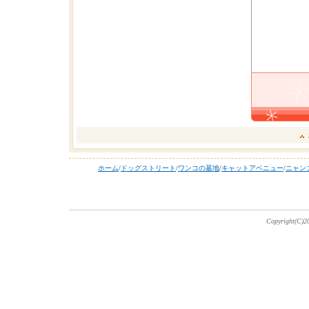
ホーム
/
ドッグストリート
/
ワンコの墓地
/
キャットアベニュー
/
ニャン
Copyright(C)20