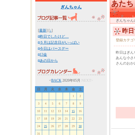
あたち
ぎんちゃん
ぎんちゃん
昨日
[
最新
] [
↓
]
昨日でしたけど…
登録カテゴ
５月は記念日がいっぱい
今日はバースデー
昨日はぎん
13金
あんな小さ
あの日から
さんのおかげ
<
BACK
2020年05月
NEXT>
日
月
火
水
木
金
土
1
2
3
4
5
6
7
8
9
10
11
12
13
14
15
16
17
18
19
20
21
22
23
24
25
26
27
28
29
30
31