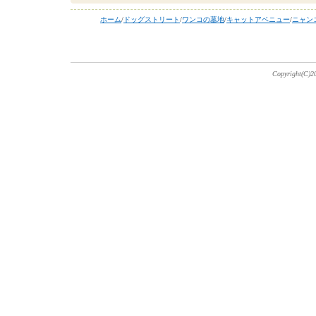
ホーム
/
ドッグストリート
/
ワンコの墓地
/
キャットアベニュー
/
ニャン
Copyright(C)20