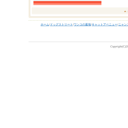
ホーム
/
ドッグストリート
/
ワンコの墓地
/
キャットアベニュー
/
ニャン
Copyright(C)20