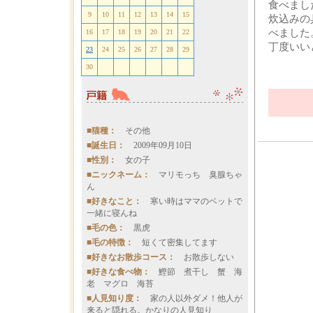
食べまし
9
10
11
12
13
14
15
炊込みの
べました
16
17
18
19
20
21
22
丁度いい
23
24
25
26
27
28
29
30
■猫種：
その他
■誕生日：
2009年09月10日
■性別：
女の子
■ニックネーム：
マリモっち 臭腺ちゃ
ん
■好きなこと：
寒い時はママのベットで
一緒に寝んね
■毛の色：
黒虎
■毛の特徴：
短くて密集してます
■好きなお散歩コース：
お散歩しない
■好きな食べ物：
鰹節 煮干し 蟹 海
老 マグロ 海苔
■人見知り度：
家の人以外ダメ！他人が
来ると隠れる。かなりの人見知り