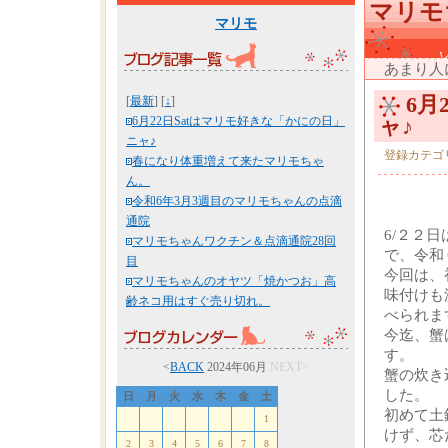
マリモ
マリモ
あまり人
6月
[
最新
] [
↓
]
6月22日Satはマリモ好きな「かにの日」
ャ♪
ニャ♪
登録カテゴ
春になり体重増えて来たマリモちゃ
ん。
令和6年3月3週目のマリモちゃんの点滴
通院
6/２２
マリモちゃんワクチン＆点滴通院28回
で、令和
目
今回は、
マリモちゃんのオヤツ「焼かつお」高
味付けも
齢ネコ用はすぐ売り切れ。
べられま
今迄、蟹
す。
<
BACK
2024年06月
NEXT>
蟹の炊き
した。
日
月
火
水
木
金
土
初めて土
1
けず、芯
2
3
4
5
6
7
8