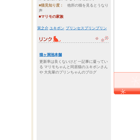
■猫見知り度：
他所の猫を見るとうなり
声
■マリモの家族
寅之介
ユキポン
プリンセスプリンプリン
猫ヶ洞池本舗
更新率は良くないけど 一記事に凝ってい
る マリモちゃんと同居猫のユキポンさん
や 大先輩のプリンちゃんのブログ